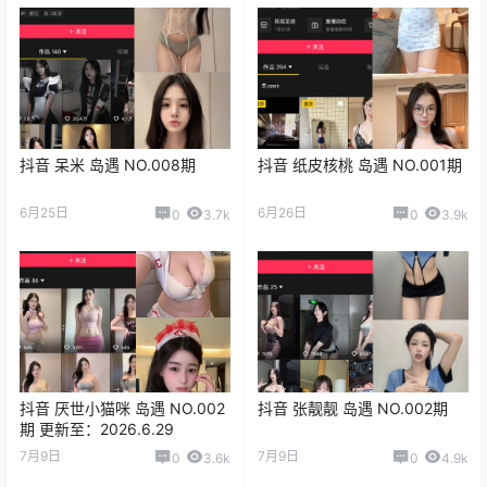
抖音 呆米 岛遇 NO.008期
抖音 纸皮核桃 岛遇 NO.001期
6月25日
6月26日
0
3.7k
0
3.9k
抖音 厌世小猫咪 岛遇 NO.002
抖音 张靓靓 岛遇 NO.002期
期 更新至：2026.6.29
7月9日
7月9日
0
3.6k
0
4.9k