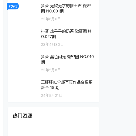
抖音 无欲无求的推土君 微密
TOP3
圈 NO.001期
23年6月6日
抖音 热乎乎的奶茶 微密圈 N
O.027期
23年4月30日
抖音 黑色闪光 微密圈 NO.010
期
23年5月8日
王胖胖u_全部写真作品合集更
新至 15 期
24年5月21日
热门资源