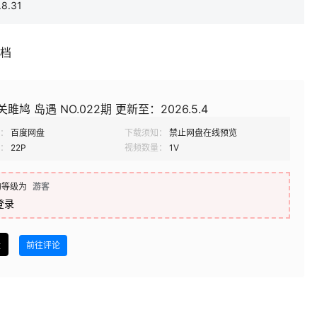
8.31
补档
雎鸠 岛遇 NO.022期 更新至：2026.5.4
：
百度网盘
下载须知：
禁止网盘在线预览
：
22P
视频数量：
1V
的等级为
游客
登录
盘
前往评论