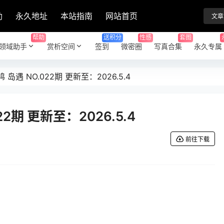
助
永久地址
本站指南
网站首页
文章
帮助
送积分
性感
套图
领域助手
赏析空间
签到
微密圈
写真合集
永久专属
岛遇 NO.022期 更新至：2026.5.4
2期 更新至：2026.5.4
前往下载