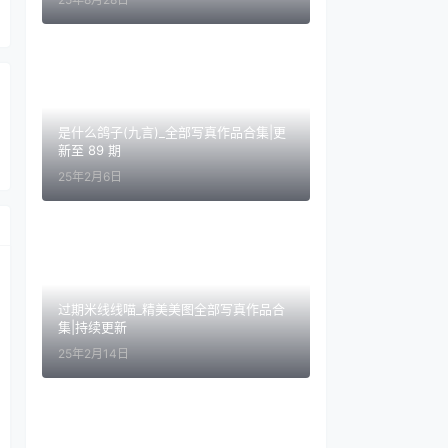
是什么鸽子(九言)_全部写真作品合集|更
新至 89 期
25年2月6日
过期米线线喵_精美美图全部写真作品合
集|持续更新
25年2月14日