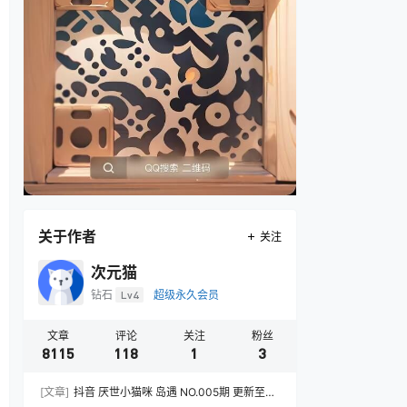
关于作者
关注
次元猫
钻石
Lv4
超级永久会员
文章
评论
关注
粉丝
8115
118
1
3
[文章]
抖音 厌世小猫咪 岛遇 NO.005期 更新至：