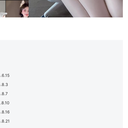
6.15
8.3
8.7
8.10
8.16
8.21