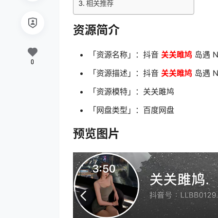
相关推荐
资源简介
「资源名称」：抖音
关关雎鸠
岛遇 N
0
「资源描述」：抖音
关关雎鸠
岛遇 N
「资源模特」：关关雎鸠
「网盘类型」：百度网盘
预览图片