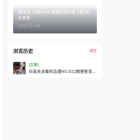
蠢沫沫_写真coser美图作品合集下载|持
续更新
25年2月14日
浏览历史
清空
[文章]
抖音关关雎鸠岛遇NO.022期更新至：
2026.5.4