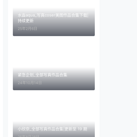
水淼aqua_写真coser美图作品合集下载|
持续更新
25年2月6日
紧急企划_全部写真作品合集
24年10月14日
小欣奈_全部写真作品合集|更新至 19 期
25年8月28日