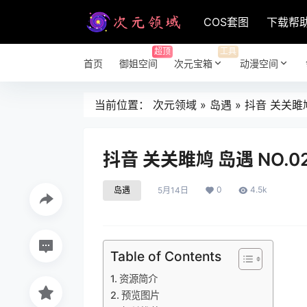
COS套图
下载帮
超顶
工具
首页
御姐空间
次元宝箱
动漫空间
当前位置：
次元领域
»
岛遇
»
抖音 关关雎鸠 
抖音 关关雎鸠 岛遇 NO.02
0
4.5k
岛遇
5月14日
Table of Contents
资源简介
预览图片