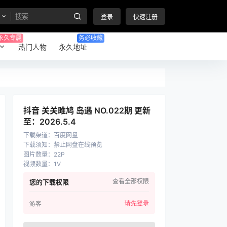
登录
快速注册
永久专属
务必收藏
热门人物
永久地址
抖音 关关雎鸠 岛遇 NO.022期 更新
至：2026.5.4
下载渠道
：
百度网盘
下载须知
：
禁止网盘在线预览
图片数量
：
22P
视频数量
：
1V
查看全部权限
您的下载权限
请先登录
游客