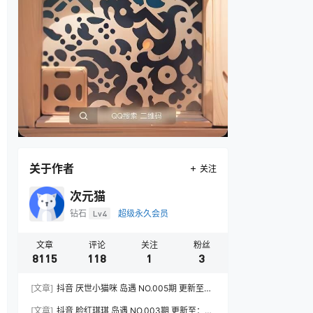
关于作者
关注
次元猫
钻石
Lv4
超级永久会员
文章
评论
关注
粉丝
8115
118
1
3
[文章]
抖音 厌世小猫咪 岛遇 NO.005期 更新至：
2026.7.31
[文章]
抖音 脸红琪琪 岛遇 NO.003期 更新至：