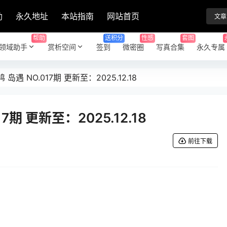
助
永久地址
本站指南
网站首页
文章
帮助
送积分
性感
套图
领域助手
赏析空间
签到
微密圈
写真合集
永久专属
岛遇 NO.017期 更新至：2025.12.18
7期 更新至：2025.12.18
前往下载