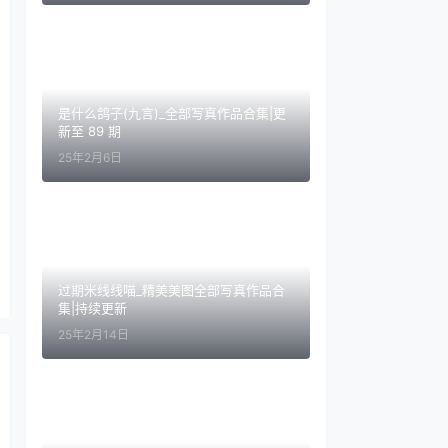
是什么鸽子(九言)_全部写真作品合集|更
新至 89 期
25年2月6日
过期米线线喵_精美美图全部写真作品合
集|持续更新
25年2月14日