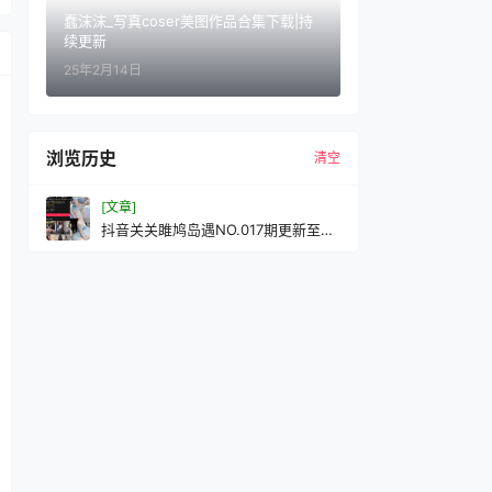
蠢沫沫_写真coser美图作品合集下载|持
续更新
25年2月14日
浏览历史
清空
[文章]
抖音关关雎鸠岛遇NO.017期更新至：
2025.12.18