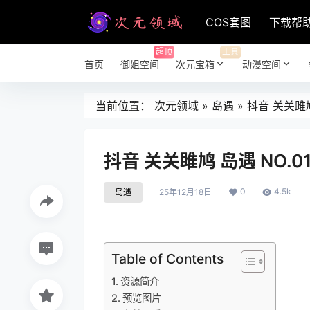
COS套图
下载帮
超顶
工具
首页
御姐空间
次元宝箱
动漫空间
当前位置：
次元领域
»
岛遇
»
抖音 关关雎鸠 
抖音 关关雎鸠 岛遇 NO.01
0
4.5k
岛遇
25年12月18日
Table of Contents
资源简介
预览图片