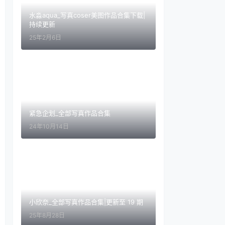
水淼aqua_写真coser美图作品合集下载|
持续更新
25年2月6日
紧急企划_全部写真作品合集
24年10月14日
小欣奈_全部写真作品合集|更新至 19 期
25年8月28日