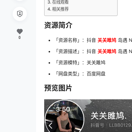
在线观看
相关推荐
资源简介
0
「资源名称」：抖音
关关雎鸠
岛遇 NO
「资源描述」：抖音
关关雎鸠
岛遇 N
「资源模特」：关关雎鸠
「网盘类型」：百度网盘
预览图片