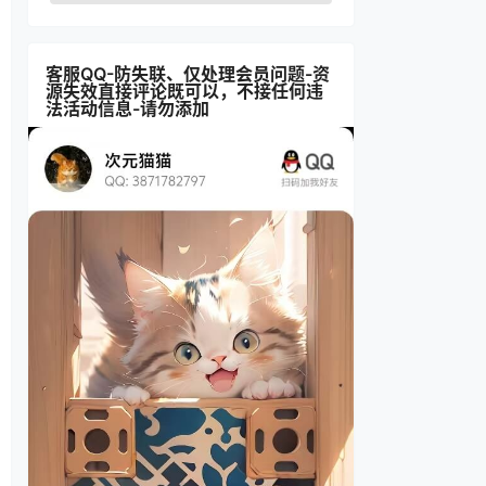
客服QQ-防失联、仅处理会员问题-资
源失效直接评论既可以，不接任何违
法活动信息-请勿添加