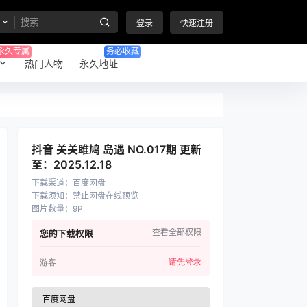
登录
快速注册
永久专属
务必收藏
热门人物
永久地址
抖音 关关雎鸠 岛遇 NO.017期 更新
至：2025.12.18
下载渠道
：
百度网盘
下载须知
：
禁止网盘在线预览
图片数量
：
9P
查看全部权限
您的下载权限
请先登录
游客
百度网盘