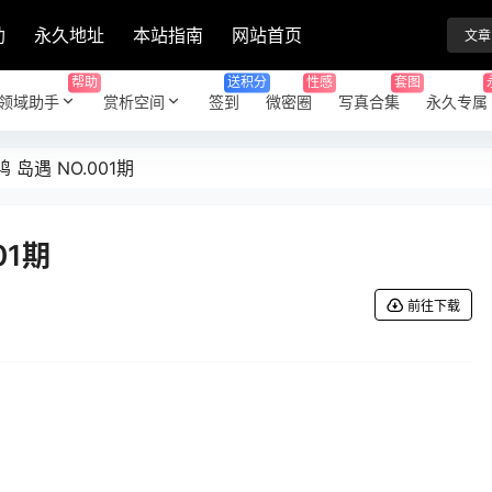
助
永久地址
本站指南
网站首页
文章
帮助
送积分
性感
套图
领域助手
赏析空间
签到
微密圈
写真合集
永久专属
 岛遇 NO.001期
01期
前往下载