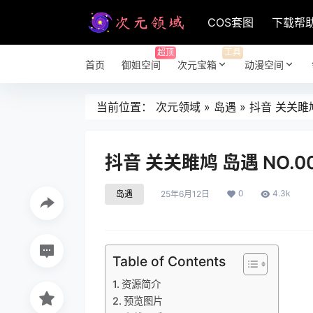
COS套图
下载帮
超顶
工具
首页
御姐空间
次元宝箱
动漫空间
当前位置：
次元领域
»
岛遇
»
抖音 关关雎鸠
抖音 关关雎鸠 岛遇 NO.0
0
4.3k
岛遇
25年6月12日
Table of Contents
资源简介
预览图片