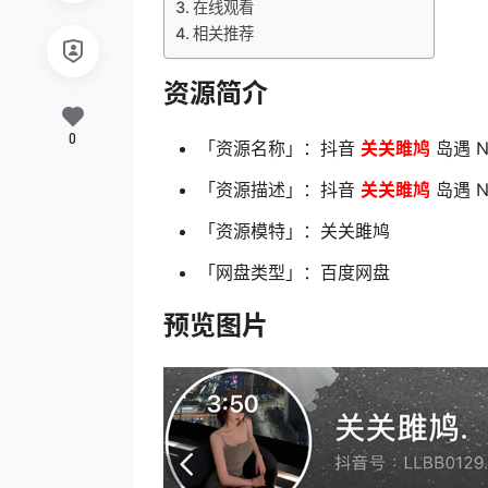
在线观看
相关推荐
资源简介
0
「资源名称」：抖音
关关雎鸠
岛遇 N
「资源描述」：抖音
关关雎鸠
岛遇 N
「资源模特」：关关雎鸠
「网盘类型」：百度网盘
预览图片