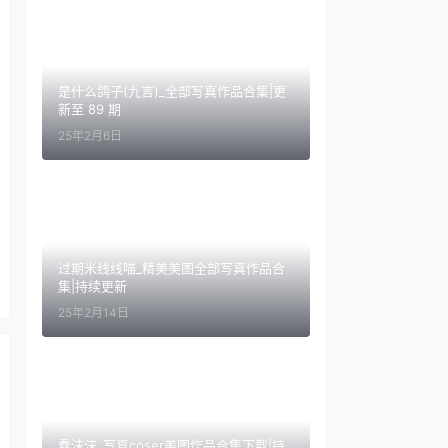
是什么鸽子(九言)_全部写真作品合集|更
新至 89 期
25年2月6日
过期米线线喵_精美美图全部写真作品合
集|持续更新
25年2月14日
蠢沫沫_写真coser美图作品合集下载|持