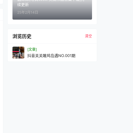
续更新
25年2月14日
浏览历史
清空
[文章]
抖音关关雎鸠岛遇NO.001期