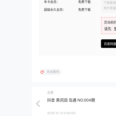
年卡会员：
免费下载
下载渠道
图片数量
超级永久会员：
免费下载
您当前
请先
百度网
关关雎鸠
岛遇
抖音 黑闰润 岛遇 NO.004期
2025-6-12 0:00:00