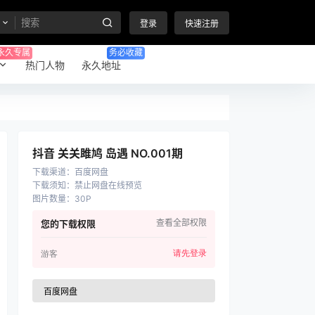
登录
快速注册
永久专属
务必收藏
热门人物
永久地址
抖音 关关雎鸠 岛遇 NO.001期
下载渠道
：
百度网盘
下载须知
：
禁止网盘在线预览
图片数量
：
30P
查看全部权限
您的下载权限
请先登录
游客
百度网盘