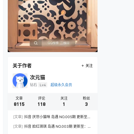
关于作者
关注
次元猫
钻石
Lv4
超级永久会员
文章
评论
关注
粉丝
8115
118
1
3
[文章]
抖音 厌世小猫咪 岛遇 NO.005期 更新至：
2026.7.31
[文章]
抖音 脸红琪琪 岛遇 NO.003期 更新至：
2026.8.3