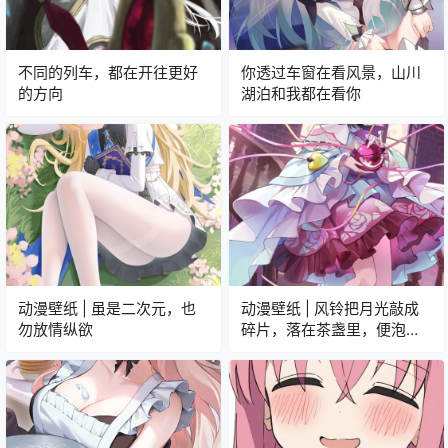
不同的列车，都在开往更好
你透过车窗在看风景，山川
的方向
湖泊和我都在看你
动漫壁纸 | 虽是二次元，也
动漫壁纸 | 风铃把月光敲成
勿放情纵欲
碎片，落在茶盏里，便泡出
了半杯星河的清浅