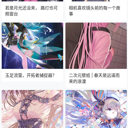
若是月光还没来， 路灯也可
相机喜欢镜头前的每一个故
照窗台
事
玉足流萤，开拓者捕捉器？
二次元壁纸 | 春天是远道而
来的浪漫