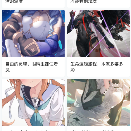
活的温度
才能看到玫瑰
自由的灵魂，眼睛里都住着
生命这趟旅程，本就多姿多
风
彩