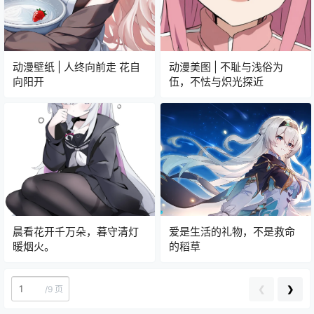
动漫壁纸 | 人终向前走 花自
动漫美图 | 不耻与浅俗为
向阳开
伍，不怯与炽光探近
晨看花开千万朵，暮守清灯
爱是生活的礼物，不是救命
暖烟火。
的稻草
❮
❯
/
9 页