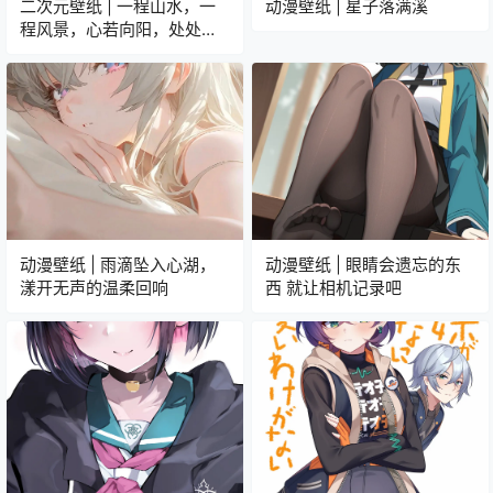
二次元壁纸 | 一程山水，一
动漫壁纸 | 星子落满溪
程风景，心若向阳，处处是
暖
动漫壁纸 | 雨滴坠入心湖，
动漫壁纸 | 眼睛会遗忘的东
漾开无声的温柔回响
西 就让相机记录吧