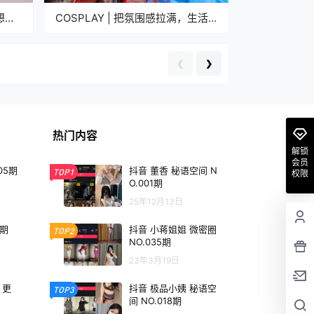
想做
COSPLAY | 把氛围感拉满，生活
。
是自己的
❮
❯
热门内容
解锁
会员
05期
抖音 董香 秘语空间 N
TOP1
权限
O.001期
25年12月13日
3期
抖音 小蒋姐姐 微密圈
TOP2
NO.035期
23年3月19日
 更
抖音 极品小姨 秘语空
TOP3
间 NO.018期