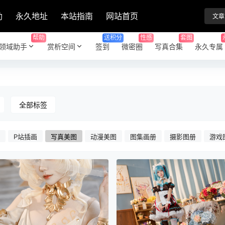
助
永久地址
本站指南
网站首页
文章
帮助
送积分
性感
套图
领域助手
赏析空间
签到
微密圈
写真合集
永久专属
全部标签
P站插画
写真美图
动漫美图
图集画册
摄影图册
游戏