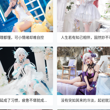
理都懂，可小情绪却难自控
人生若有知己相伴，固然妙不
延成了习惯，疲惫不堪就成了
没有突如其来的冷淡，起初就
么喜欢你