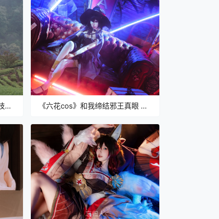
枝
《六花cos》和我缔结邪王真眼 恋
人契约的上级契约