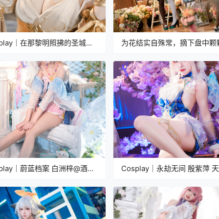
splay｜在那黎明照拂的圣城，
为花结实自殊常，摘下盘中颗
抚弄金丝，连缀命运
香。
splay｜蔚蓝档案 白洲梓@酒井
Cosplay｜永劫无间 殷紫萍 
光@泥头跳跳猫