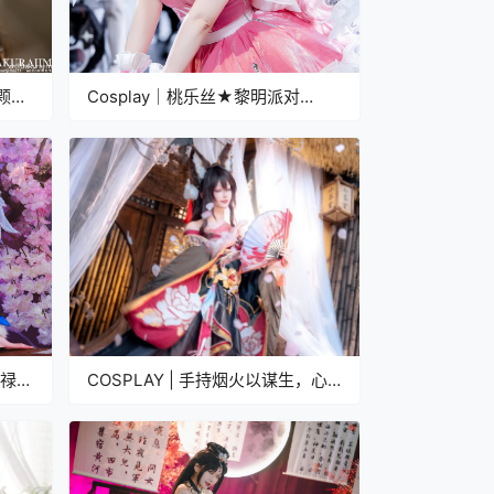
颗
Cosplay｜桃乐丝★黎明派对
Nikke:胜利女神@前野太太
天禄瑞
COSPLAY | 手持烟火以谋生，心
怀诗意以谋爱