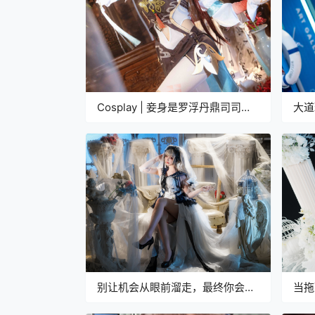
Cosplay | 妾身是罗浮丹鼎司司鼎
大道
灵砂
别让机会从眼前溜走，最终你会到
当拖
达你想去的地方
常态