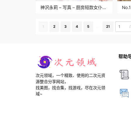
神沢永莉 – 写真 – 厨房短款女仆
No
[39P – 201.14MB]
[59P
/
1
2
3
4
5
...
21
帮助
次元领域，一个精致、使用的二次元资
源整合分享网站，
找美图，找合集，找游戏，尽在次元领
域~