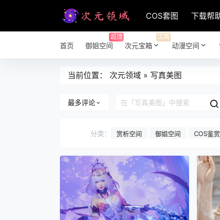
COS套图
下载帮
超顶
工具
首页
御姐空间
次元宝箱
动漫空间
当前位置：
次元领域
»
写真美图
最多评论
分类：
赏析空间
御姐空间
COS鉴赏