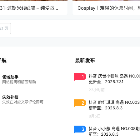
.131-过期米线线喵 – 纯爱战神
Cosplay｜难得的休息时间，
]
点什么呢？我会酌情满足你的
21 页
导航
最新发布
1
抖音 厌世小猫咪 岛遇 NO.0
领域助手
更新至：2026.7.31
网站说明和解压帮助
23小时前
失效补档
失效在对应文章评论即可
2
抖音 脸红琪琪 岛遇 NO.00
更新至：2026.8.3
8月5日
3
抖音 小小静 岛遇 NO.008期
新至：2026.8.3