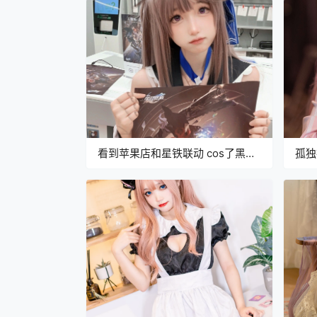
看到苹果店和星铁联动 cos了黑塔
孤独
过去打卡！