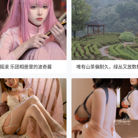
摇滚 乐团相册里的波奇酱
唯有山茶偏耐久，绿丛又放数
红。