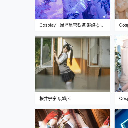
Cosplay｜崩坏星穹铁道 遐蝶@凌
Co
乱_May
织者
桜井宁宁 废墟jk
Co
喵酱