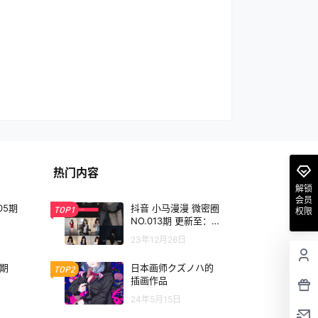
热门内容
解锁
会员
05期
抖音 小马漫漫 微密圈
TOP1
权限
NO.013期 更新至：2
023.12.26
23年12月26日
3期
日本画师クズノハ的
TOP2
插画作品
24年5月15日