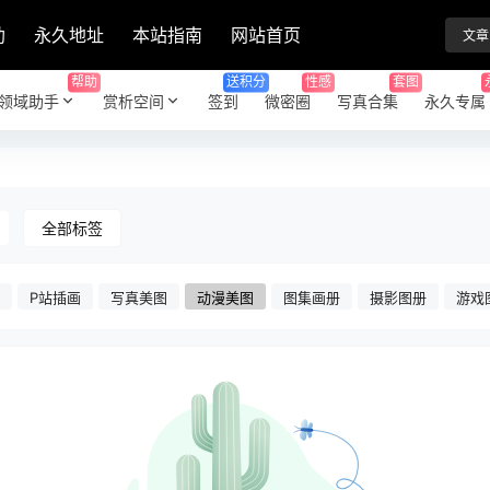
助
永久地址
本站指南
网站首页
文章
帮助
送积分
性感
套图
领域助手
赏析空间
签到
微密圈
写真合集
永久专属
全部标签
P站插画
写真美图
动漫美图
图集画册
摄影图册
游戏