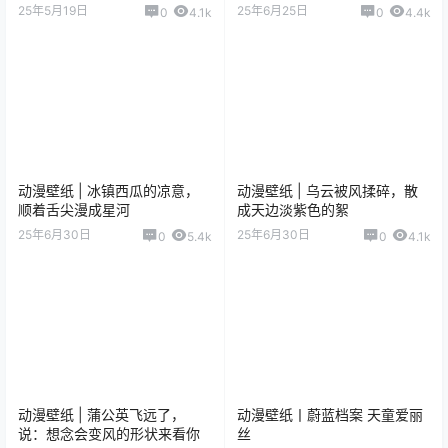
25年5月19日
25年6月25日
0
4.1k
0
4.4k
动漫壁纸 | 冰镇西瓜的凉意，
动漫壁纸 | 乌云被风揉碎，散
顺着舌尖漫成星河
成天边淡紫色的絮
25年6月30日
25年6月30日
0
5.4k
0
4.1k
动漫壁纸 | 蒲公英飞远了，
动漫壁纸丨蔚蓝档案 天童爱丽
说：想念会变风的形状来看你
丝