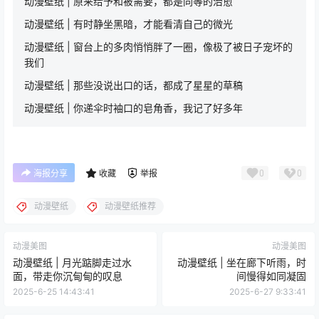
动漫壁纸 | 原来给予和被需要，都是同等的治愈
动漫壁纸 | 有时静坐黑暗，才能看清自己的微光
动漫壁纸 | 窗台上的多肉悄悄胖了一圈，像极了被日子宠坏的
我们
动漫壁纸 | 那些没说出口的话，都成了星星的草稿
动漫壁纸 | 你递伞时袖口的皂角香，我记了好多年
0
0
海报分享
收藏
举报
动漫壁纸
动漫壁纸推荐
动漫美图
动漫美图
动漫壁纸 | 月光踮脚走过水
动漫壁纸 | 坐在廊下听雨，时
面，带走你沉甸甸的叹息
间慢得如同凝固
2025-6-25 14:43:41
2025-6-27 9:33:41