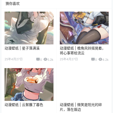
猜你喜欢
动漫壁纸 | 星子落满溪
动漫壁纸 | 檐角风铃摇晃着，
将心事寄给流云
25年4月27日
25年4月27日
0
5.2k
0
4.2k
动漫壁纸 | 云絮蘸了暮色
动漫壁纸 | 微笑是阳光的碎
片，落在唇边