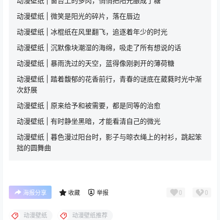
动漫壁纸 | 窗台上的多肉，悄悄把阳光酿成了糖
动漫壁纸 | 微笑是阳光的碎片，落在唇边
动漫壁纸 | 冰棍纸在风里翻飞，追逐着年少的时光
动漫壁纸 | 沉默像块潮湿的海绵，吸走了所有想说的话
动漫壁纸 | 暴雨洗过的天空，蓝得像刚剥开的薄荷糖
动漫壁纸 | 踏着馥郁的花香前行，青春的谜底在葳蕤时光中渐
次舒展
动漫壁纸 | 原来给予和被需要，都是同等的治愈
动漫壁纸 | 有时静坐黑暗，才能看清自己的微光
动漫壁纸 | 暮色漫过阳台时，影子与晾衣绳上的衬衫，跳起笨
拙的圆舞曲
0
0
海报分享
收藏
举报
动漫壁纸
动漫壁纸推荐