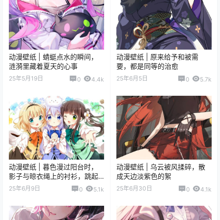
动漫壁纸 | 蜻蜓点水的瞬间，
动漫壁纸 | 原来给予和被需
涟漪里藏着夏天的心事
要，都是同等的治愈
25年5月19日
25年6月5日
0
4.4k
0
5.7k
动漫壁纸 | 暮色漫过阳台时，
动漫壁纸 | 乌云被风揉碎，散
影子与晾衣绳上的衬衫，跳起
成天边淡紫色的絮
笨拙的圆舞曲
25年6月9日
25年6月30日
0
5.1k
0
4.1k