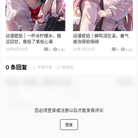
动漫壁纸 | 一杯冰柠檬水，酸
动漫壁纸 | 蝉鸣浸在溪，暑气
涩回甘，像极了某些心事
被泡得软绵绵
25年6月30日
25年7月22日
0
4.8k
0
5.6k
0 条回复
文章作者
管理员
A
M
欢迎您，新朋友，感谢参与互动！
确认修改
您必须登录或注册以后才能发表评论
登录