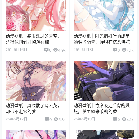
动漫壁纸 | 暴雨洗过的天空，
动漫壁纸 | 阳光把树叶晒成半
蓝得像刚剥开的薄荷糖
透明的翡翠，蝉鸣在枝头沸腾
25年5月16日
25年5月13日
0
4.9k
0
4.1k
动漫壁纸 | 风吹散了蒲公英，
动漫壁纸 | 竹席吸走后背的燥
却带不走它的梦
热，梦里飘来茉莉的香
25年5月12日
25年5月19日
0
5.8k
0
4.1k