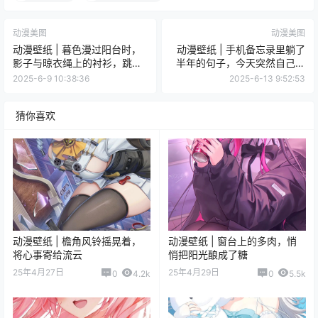
动漫美图
动漫美图
动漫壁纸 | 暮色漫过阳台时，
动漫壁纸 | 手机备忘录里躺了
影子与晾衣绳上的衬衫，跳起
半年的句子，今天突然自己填
笨拙的圆舞曲
上了结尾
2025-6-9 10:38:36
2025-6-13 9:52:53
猜你喜欢
动漫壁纸 | 檐角风铃摇晃着，
动漫壁纸 | 窗台上的多肉，悄
将心事寄给流云
悄把阳光酿成了糖
25年4月27日
25年4月29日
0
4.2k
0
5.5k