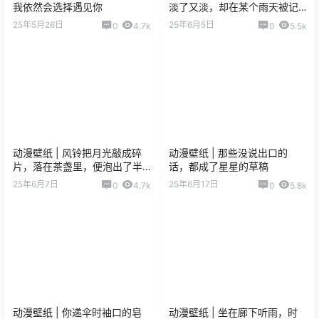
我依然会选择遇见你
淡了又淡，却在某个雨天被记
忆重新洇湿
25年5月26日
25年6月5日
0
4.7k
0
5.5k
动漫壁纸 | 风铃把月光敲成碎
动漫壁纸 | 那些没说出口的
片，落在茶盏里，便泡出了半
话，都成了星星的草稿
杯星河的清浅
25年6月7日
25年6月17日
0
4.7k
0
5.8k
动漫壁纸 | 你递伞时袖口的皂
动漫壁纸 | 坐在廊下听雨，时