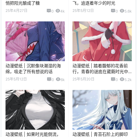
悄把阳光酿成了糖
飞，追逐着年少的时光
25年4月27日
25年5月12日
0
4k
0
5.6k
动漫壁纸 | 沉默像块潮湿的海
动漫壁纸 | 踏着馥郁的花香前
绵，吸走了所有想说的话
行，青春的谜底在葳蕤时光中
渐次舒展
25年5月12日
25年5月20日
0
6k
0
5.2k
动漫壁纸 | 如果时光能倒流，
动漫壁纸 | 青苔石阶上的脚印