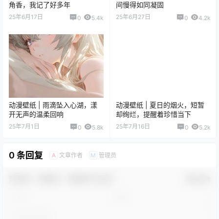
角香，我记了好多年
间慢得如同凝固
25年6月17日
25年6月27日
0
5.4k
0
4.2k
动漫壁纸 | 雨滴坠入心湖，漾
动漫壁纸 | 夏日的烟火，短暂
开无声的温柔回响
却绚烂，提醒着珍惜当下
25年7月1日
25年7月16日
0
5.8k
0
5.2k
0 条回复
文章作者
管理员
A
M
欢迎您，新朋友，感谢参与互动！
确认修改