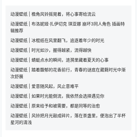
动漫壁纸 | 檐角风铃摇晃着，将心事寄给流云
动漫壁纸 | 布洛妮娅·扎伊切克 琪亚娜 崩坏3同人角色 插画特
辑推荐
动漫壁纸 | 冰棍纸在风里翻飞，追逐着年少的时光
动漫壁纸 | 时光如沙，握得越紧，流得越快
动漫壁纸 | 蜻蜓点水的瞬间，涟漪里藏着夏天的心事
动漫壁纸 | 踏着馥郁的花香前行，青春的谜底在葳蕤时光中渐
次舒展
动漫壁纸 | 爱意随风起，风止意难平
动漫壁纸 | 如果时光能倒流，我依然会选择遇见你
动漫壁纸 | 原来给予和被需要，都是同等的治愈
动漫壁纸 | 风铃把月光敲成碎片，落在茶盏里，便泡出了半杯
星河的清浅