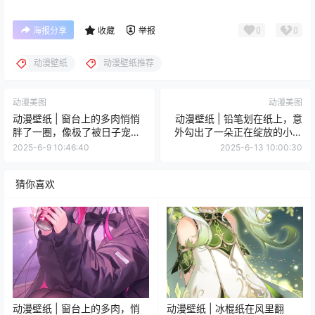
0
0
海报分享
收藏
举报
动漫壁纸
动漫壁纸推荐
动漫美图
动漫美图
动漫壁纸 | 窗台上的多肉悄悄
动漫壁纸 | 铅笔划在纸上，意
胖了一圈，像极了被日子宠坏
外勾出了一朵正在绽放的小野
的我们
花
2025-6-9 10:46:40
2025-6-13 10:00:30
猜你喜欢
动漫壁纸 | 窗台上的多肉，悄
动漫壁纸 | 冰棍纸在风里翻