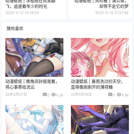
动漫壁纸 | 冰棍纸在风里翻
动漫壁纸 | 风吹散了蒲公英，
飞，追逐着年少的时光
却带不走它的梦
2025-5-12 14:19:35
2025-5-12 17:27:54
猜你喜欢
动漫壁纸 | 檐角风铃摇晃着，
动漫壁纸 | 暴雨洗过的天空，
将心事寄给流云
蓝得像刚剥开的薄荷糖
25年4月27日
25年5月16日
0
4.2k
0
4.9k