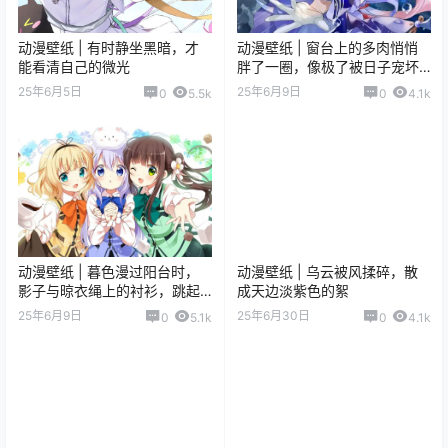
动漫壁纸 | 有时静坐黑暗，才
动漫壁纸 | 窗台上的多肉悄悄
能看清自己的微光
胖了一圈，像极了被日子宠坏
的我们
25年6月5日
25年6月9日
0
5.5k
0
4.1k
动漫壁纸 | 暮色漫过阳台时，
动漫壁纸 | 乌云被风揉碎，散
影子与晾衣绳上的衬衫，跳起
成天边淡紫色的絮
笨拙的圆舞曲
25年6月9日
25年6月30日
0
5.1k
0
4.1k