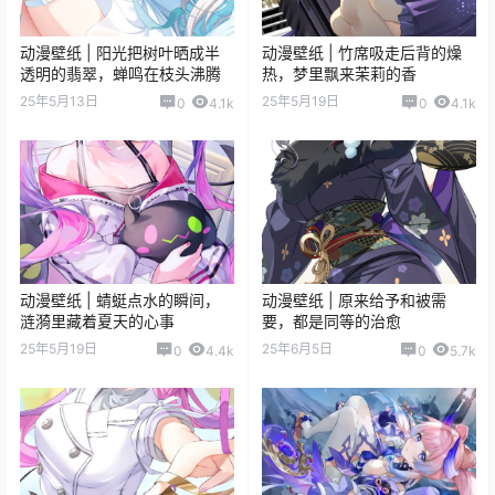
动漫壁纸 | 阳光把树叶晒成半
动漫壁纸 | 竹席吸走后背的燥
透明的翡翠，蝉鸣在枝头沸腾
热，梦里飘来茉莉的香
25年5月13日
25年5月19日
0
4.1k
0
4.1k
动漫壁纸 | 蜻蜓点水的瞬间，
动漫壁纸 | 原来给予和被需
涟漪里藏着夏天的心事
要，都是同等的治愈
25年5月19日
25年6月5日
0
4.4k
0
5.7k