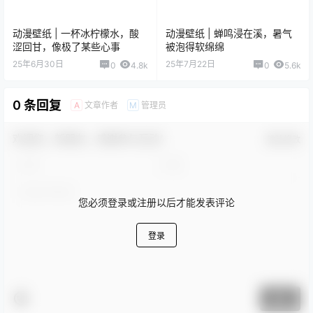
动漫壁纸 | 一杯冰柠檬水，酸
动漫壁纸 | 蝉鸣浸在溪，暑气
涩回甘，像极了某些心事
被泡得软绵绵
25年6月30日
25年7月22日
0
4.8k
0
5.6k
0 条回复
文章作者
管理员
A
M
欢迎您，新朋友，感谢参与互动！
确认修改
您必须登录或注册以后才能发表评论
登录
提交