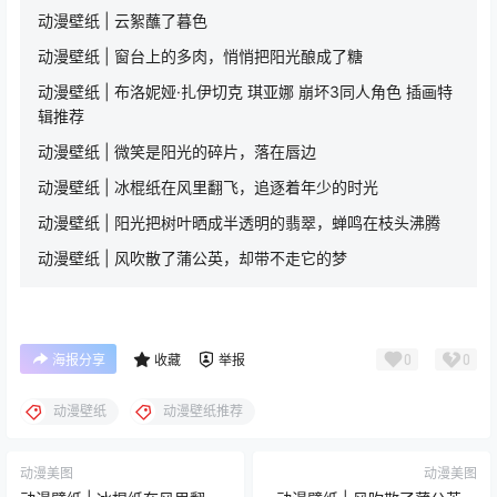
动漫壁纸 | 云絮蘸了暮色
动漫壁纸 | 窗台上的多肉，悄悄把阳光酿成了糖
动漫壁纸 | 布洛妮娅·扎伊切克 琪亚娜 崩坏3同人角色 插画特
辑推荐
动漫壁纸 | 微笑是阳光的碎片，落在唇边
动漫壁纸 | 冰棍纸在风里翻飞，追逐着年少的时光
动漫壁纸 | 阳光把树叶晒成半透明的翡翠，蝉鸣在枝头沸腾
动漫壁纸 | 风吹散了蒲公英，却带不走它的梦
0
0
海报分享
收藏
举报
动漫壁纸
动漫壁纸推荐
动漫美图
动漫美图