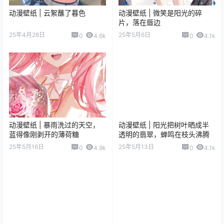
动漫壁纸 | 云絮蘸了暮色
动漫壁纸 | 微笑是阳光的碎
片，落在唇边
25年4月28日
25年5月6日
0
4.6k
0
4.1k
动漫壁纸 | 暴雨洗过的天空，
动漫壁纸 | 阳光把树叶晒成半
蓝得像刚剥开的薄荷糖
透明的翡翠，蝉鸣在枝头沸腾
25年5月16日
25年5月13日
0
4.9k
0
4.1k