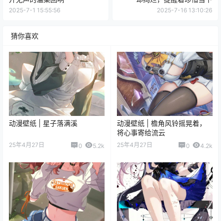
2025-7-1 15:55:56
2025-7-16 13:10:26
猜你喜欢
动漫壁纸 | 星子落满溪
动漫壁纸 | 檐角风铃摇晃着，
将心事寄给流云
25年4月27日
25年4月27日
0
5.2k
0
4.2k