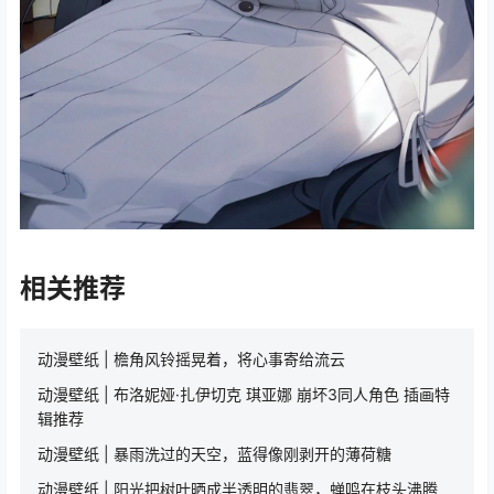
相关推荐
动漫壁纸 | 檐角风铃摇晃着，将心事寄给流云
动漫壁纸 | 布洛妮娅·扎伊切克 琪亚娜 崩坏3同人角色 插画特
辑推荐
动漫壁纸 | 暴雨洗过的天空，蓝得像刚剥开的薄荷糖
动漫壁纸 | 阳光把树叶晒成半透明的翡翠，蝉鸣在枝头沸腾