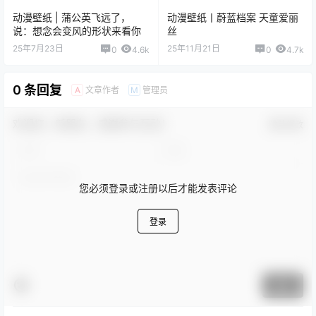
动漫壁纸 | 蒲公英飞远了，
动漫壁纸丨蔚蓝档案 天童爱丽
说：想念会变风的形状来看你
丝
25年7月23日
25年11月21日
0
4.6k
0
4.7k
0 条回复
文章作者
管理员
A
M
欢迎您，新朋友，感谢参与互动！
确认修改
您必须登录或注册以后才能发表评论
登录
提交