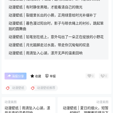
动漫壁纸 | 有时静坐黑暗，才能看清自己的微光
动漫壁纸 | 裂缝里长出的小蕨，正用绿意给时光补缀补丁
动漫壁纸 | 暮色漫过阳台时，影子与晾衣绳上的衬衫，跳起笨
拙的圆舞曲
动漫壁纸 | 铅笔划在纸上，意外勾出了一朵正在绽放的小野花
动漫壁纸 | 月光踮脚走过水面，带走你沉甸甸的叹息
动漫壁纸 | 雨滴坠入心湖，漾开无声的温柔回响
0
0
海报分享
收藏
举报
动漫壁纸
动漫壁纸推荐
动漫美图
动漫美图
动漫壁纸 | 雨滴坠入心湖，漾
动漫壁纸 | 夏日的烟火，短暂
开无声的温柔回响
却绚烂，提醒着珍惜当下