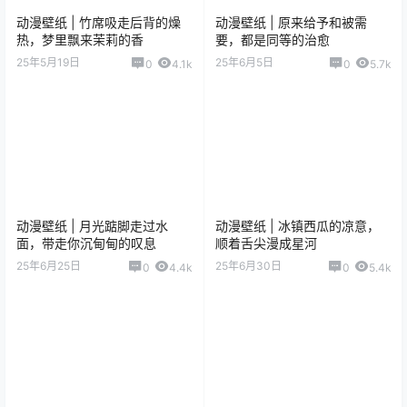
动漫壁纸 | 竹席吸走后背的燥
动漫壁纸 | 原来给予和被需
热，梦里飘来茉莉的香
要，都是同等的治愈
25年5月19日
25年6月5日
0
4.1k
0
5.7k
动漫壁纸 | 月光踮脚走过水
动漫壁纸 | 冰镇西瓜的凉意，
面，带走你沉甸甸的叹息
顺着舌尖漫成星河
25年6月25日
25年6月30日
0
4.4k
0
5.4k