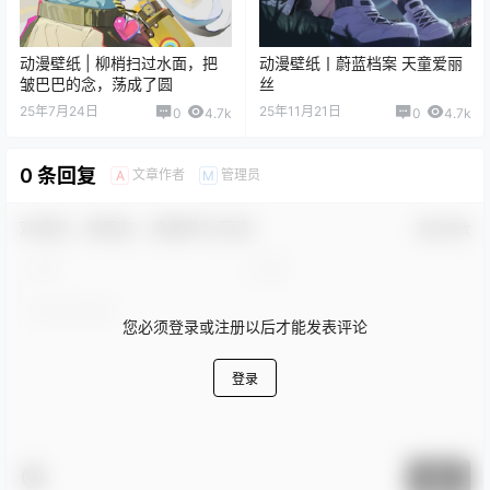
动漫壁纸 | 柳梢扫过水面，把
动漫壁纸丨蔚蓝档案 天童爱丽
皱巴巴的念，荡成了圆
丝
25年7月24日
25年11月21日
0
4.7k
0
4.7k
0 条回复
文章作者
管理员
A
M
欢迎您，新朋友，感谢参与互动！
确认修改
您必须登录或注册以后才能发表评论
登录
提交