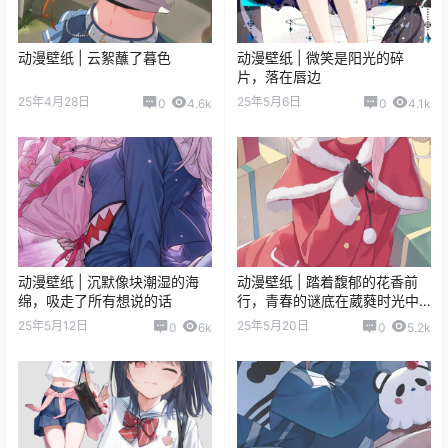
动漫壁纸 | 云絮蘸了暮色
动漫壁纸 | 微笑是阳光的碎
片，落在唇边
25年4月28日
25年5月6日
0
4.6k
0
4.1k
动漫壁纸 | 沉默像块潮湿的海
动漫壁纸 | 踏着馥郁的花香前
绵，吸走了所有想说的话
行，青春的谜底在葳蕤时光中
渐次舒展
25年5月12日
25年5月20日
0
6k
0
5.2k