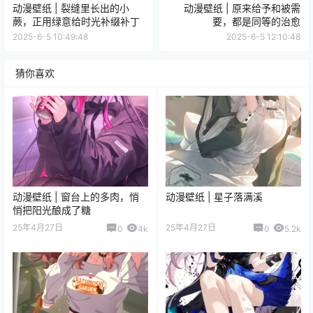
动漫壁纸 | 裂缝里长出的小
动漫壁纸 | 原来给予和被需
蕨，正用绿意给时光补缀补丁
要，都是同等的治愈
2025-6-5 10:49:48
2025-6-5 12:10:48
猜你喜欢
动漫壁纸 | 窗台上的多肉，悄
动漫壁纸 | 星子落满溪
悄把阳光酿成了糖
25年4月27日
25年4月27日
0
4k
0
5.2k