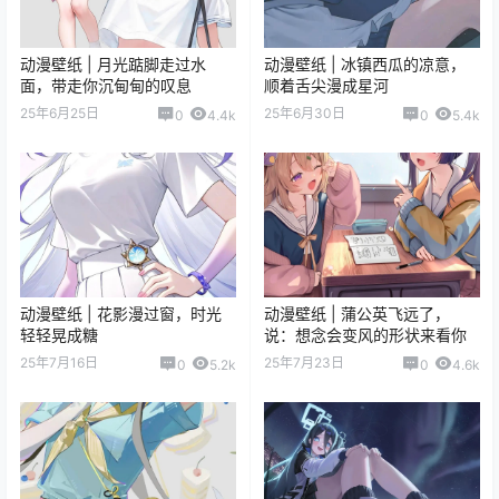
动漫壁纸 | 月光踮脚走过水
动漫壁纸 | 冰镇西瓜的凉意，
面，带走你沉甸甸的叹息
顺着舌尖漫成星河
25年6月25日
25年6月30日
0
4.4k
0
5.4k
动漫壁纸 | 花影漫过窗，时光
动漫壁纸 | 蒲公英飞远了，
轻轻晃成糖
说：想念会变风的形状来看你
25年7月16日
25年7月23日
0
5.2k
0
4.6k