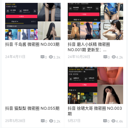
抖音 千岛酱 微密圈 NO.003期
抖音 磨人小妖精 微密圈
NO.001期 更新至：
2024.10.28
24年4月11日
24年10月28日
0
3.3k
0
4.2k
抖音 猫梨梨 微密圈 NO.055期
抖音 徐珺大哥 微密圈 NO.003
期
25年5月28日
5月27日
0
3.2k
0
4.4k