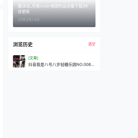
蠢沫沫_写真coser美图作品合集下载|持
续更新
25年2月14日
浏览历史
清空
[文章]
抖音我是八号八岁轻糖乐园NO.008期
更新至：2025.12.16