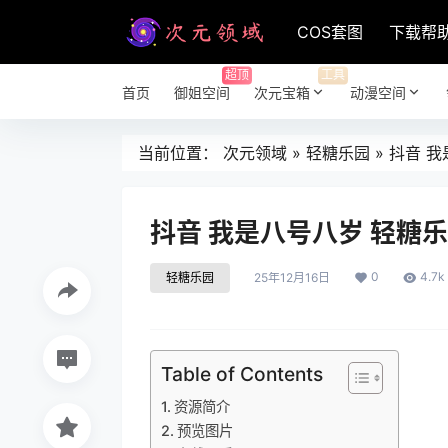
COS套图
下载帮
超顶
工具
首页
御姐空间
次元宝箱
动漫空间
当前位置：
次元领域
»
轻糖乐园
»
抖音 我是
抖音 我是八号八岁 轻糖乐园 
0
4.7k
轻糖乐园
25年12月16日
Table of Contents
资源简介
预览图片