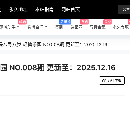
助
永久地址
本站指南
网站首页
文章
帮助
送积分
性感
套图
领域助手
赏析空间
签到
微密圈
写真合集
永久专属
八号八岁 轻糖乐园 NO.008期 更新至：2025.12.16
NO.008期 更新至：2025.12.16
前往下载