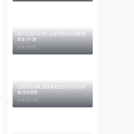
是什么鸽子(九言)_全部写真作品合集|更
新至 89 期
25年2月6日
过期米线线喵_精美美图全部写真作品合
集|持续更新
25年2月14日