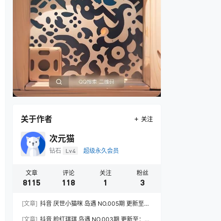
关于作者
关注
次元猫
钻石
Lv4
超级永久会员
文章
评论
关注
粉丝
8115
118
1
3
[文章]
抖音 厌世小猫咪 岛遇 NO.005期 更新至：
2026.7.31
[文章]
抖音 脸红琪琪 岛遇 NO.003期 更新至：