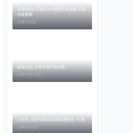
水淼aqua_写真coser美图作品合集下载|
持续更新
25年2月6日
紧急企划_全部写真作品合集
24年10月14日
小欣奈_全部写真作品合集|更新至 19 期
25年8月28日