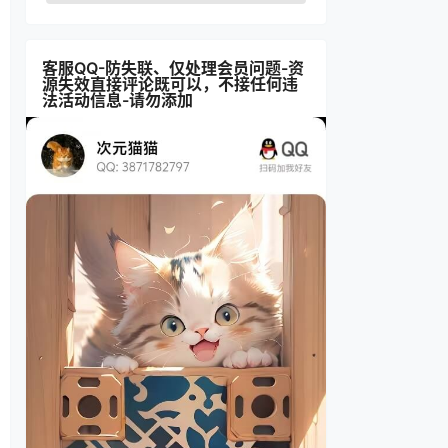
客服QQ-防失联、仅处理会员问题-资
源失效直接评论既可以，不接任何违
法活动信息-请勿添加