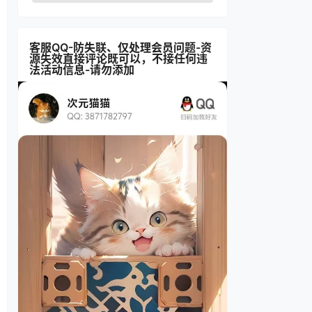
客服QQ-防失联、仅处理会员问题-资
源失效直接评论既可以，不接任何违
法活动信息-请勿添加