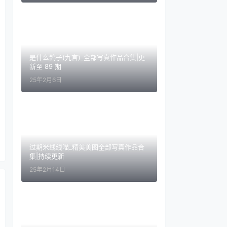
是什么鸽子(九言)_全部写真作品合集|更
新至 89 期
25年2月6日
过期米线线喵_精美美图全部写真作品合
集|持续更新
25年2月14日