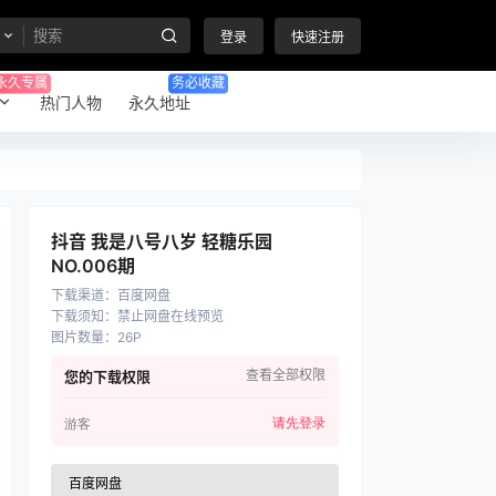
登录
快速注册
永久专属
务必收藏
热门人物
永久地址
抖音 我是八号八岁 轻糖乐园
NO.006期
下载渠道
：
百度网盘
下载须知
：
禁止网盘在线预览
图片数量
：
26P
查看全部权限
您的下载权限
请先登录
游客
百度网盘