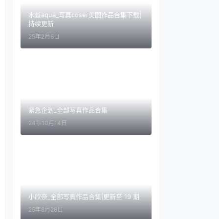
水淼aqua_写真coser美图作品合集下载|
持续更新
25年2月6日
紧急企划_全部写真作品合集
24年10月14日
小欣奈_全部写真作品合集|更新至 19 期
25年8月28日