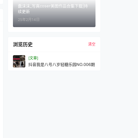
蠢沫沫_写真coser美图作品合集下载|持
续更新
25年2月14日
浏览历史
清空
[文章]
抖音我是八号八岁轻糖乐园NO.006期