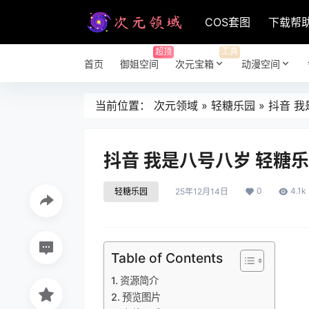
COS套图
下载帮
超顶
工具
首页
御姐空间
次元宝箱
动漫空间
当前位置：
次元领域
»
轻糖乐园
»
抖音 我
抖音 我是八号八岁 轻糖乐园
0
4.1k
轻糖乐园
25年12月14日
Table of Contents
资源简介
预览图片