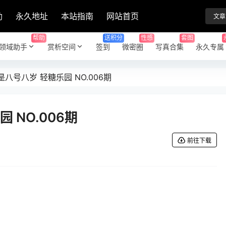
助
永久地址
本站指南
网站首页
文章
帮助
送积分
性感
套图
领域助手
赏析空间
签到
微密圈
写真合集
永久专属
是八号八岁 轻糖乐园 NO.006期
 NO.006期
前往下载