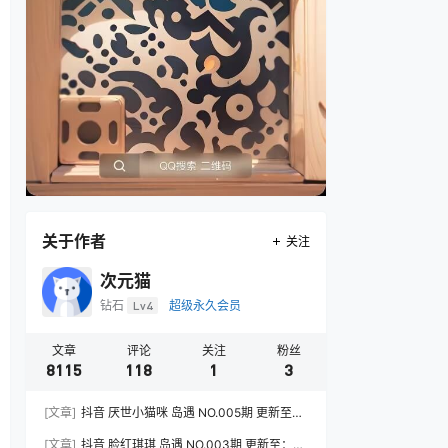
关于作者
关注
次元猫
钻石
Lv4
超级永久会员
文章
评论
关注
粉丝
8115
118
1
3
[文章]
抖音 厌世小猫咪 岛遇 NO.005期 更新至：
2026.7.31
[文章]
抖音 脸红琪琪 岛遇 NO.003期 更新至：