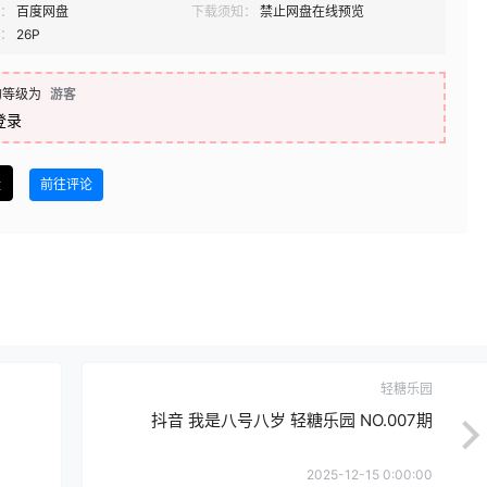
：
百度网盘
下载须知：
禁止网盘在线预览
：
26P
的等级为
游客
登录
盘
前往评论
轻糖乐园
抖音 我是八号八岁 轻糖乐园 NO.007期
2025-12-15 0:00:00