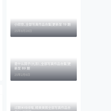
小欣奈_全部写真作品合集|更新至 19 期
25年8月28日
是什么鸽子(九言)_全部写真作品合集|更
新至 89 期
25年2月6日
过期米线线喵_精美美图全部写真作品合