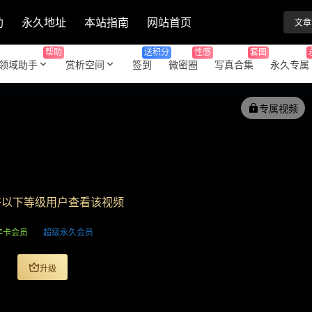
助
永久地址
本站指南
网站首页
文章
帮助
送积分
性感
套图
领域助手
赏析空间
签到
微密圈
写真合集
永久专属
专属视频
许以下等级用户查看该视频
年卡会员
超级永久会员
升级