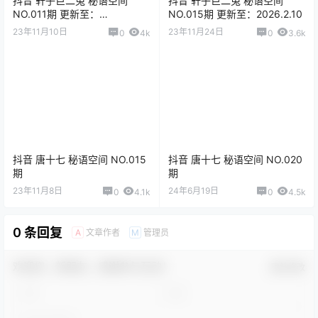
抖音 轩子巨二兔 秘语空间
抖音 轩子巨二兔 秘语空间
NO.011期 更新至：
NO.015期 更新至：2026.2.10
2025.12.02
23年11月10日
23年11月24日
0
4k
0
3.6k
抖音 唐十七 秘语空间 NO.015
抖音 唐十七 秘语空间 NO.020
期
期
23年11月8日
24年6月19日
0
4.1k
0
4.5k
0 条回复
文章作者
管理员
A
M
欢迎您，新朋友，感谢参与互动！
确认修改