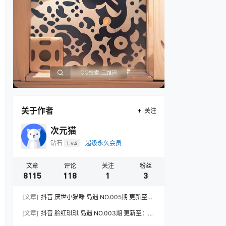
关于作者
关注
次元猫
钻石
Lv4
超级永久会员
文章
评论
关注
粉丝
8115
118
1
3
[文章]
抖音 厌世小猫咪 岛遇 NO.005期 更新至：
2026.7.31
[文章]
抖音 脸红琪琪 岛遇 NO.003期 更新至：
2026.8.3