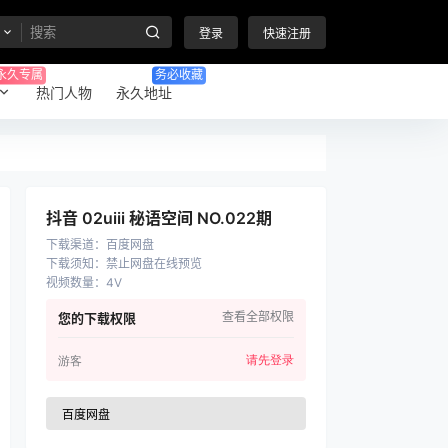
登录
快速注册
永久专属
务必收藏
热门人物
永久地址
抖音 02uiii 秘语空间 NO.022期
下载渠道
：
百度网盘
下载须知
：
禁止网盘在线预览
视频数量
：
4V
查看全部权限
您的下载权限
请先登录
游客
百度网盘