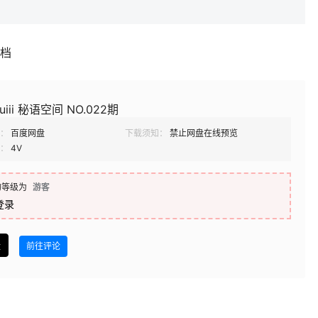
补档
uiii 秘语空间 NO.022期
：
百度网盘
下载须知：
禁止网盘在线预览
：
4V
的等级为
游客
登录
盘
前往评论