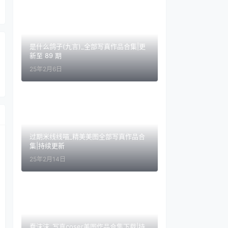
是什么鸽子(九言)_全部写真作品合集|更
新至 89 期
25年2月6日
过期米线线喵_精美美图全部写真作品合
集|持续更新
25年2月14日
蠢沫沫_写真coser美图作品合集下载|持