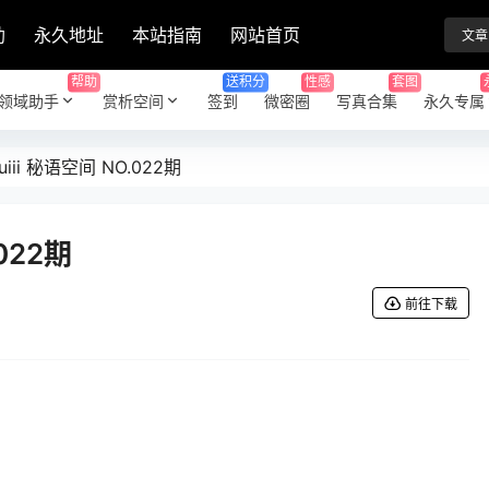
助
永久地址
本站指南
网站首页
文章
帮助
送积分
性感
套图
领域助手
赏析空间
签到
微密圈
写真合集
永久专属
uiii 秘语空间 NO.022期
022期
前往下载