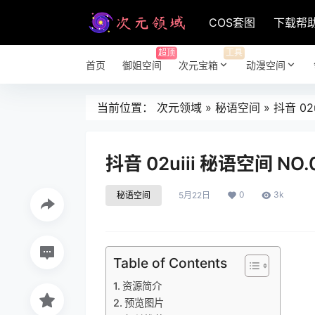
COS套图
下载帮
超顶
工具
首页
御姐空间
次元宝箱
动漫空间
当前位置：
次元领域
»
秘语空间
»
抖音 02
抖音 02uiii 秘语空间 NO.
0
3k
秘语空间
5月22日
Table of Contents
资源简介
预览图片