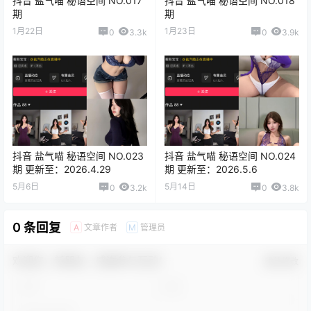
抖音 盐气喵 秘语空间 NO.017
抖音 盐气喵 秘语空间 NO.018
期
期
1月22日
1月23日
0
3.3k
0
3.9k
抖音 盐气喵 秘语空间 NO.023
抖音 盐气喵 秘语空间 NO.024
期 更新至：2026.4.29
期 更新至：2026.5.6
5月6日
5月14日
0
3.2k
0
3.8k
0 条回复
文章作者
管理员
A
M
欢迎您，新朋友，感谢参与互动！
确认修改