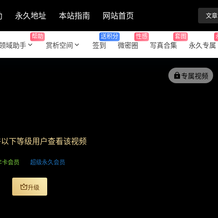
助
永久地址
本站指南
网站首页
文章
帮助
送积分
性感
套图
领域助手
赏析空间
签到
微密圈
写真合集
永久专属
专属视频
许以下等级用户查看该视频
年卡会员
超级永久会员
升级