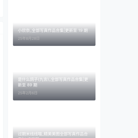
小欣奈_全部写真作品合集|更新至 19 期
25年8月28日
是什么鸽子(九言)_全部写真作品合集|更
新至 89 期
25年2月6日
过期米线线喵_精美美图全部写真作品合