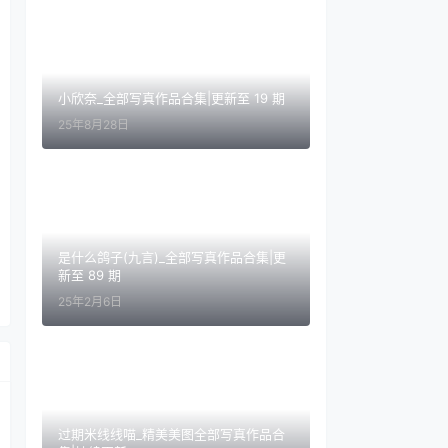
小欣奈_全部写真作品合集|更新至 19 期
25年8月28日
是什么鸽子(九言)_全部写真作品合集|更
新至 89 期
25年2月6日
过期米线线喵_精美美图全部写真作品合