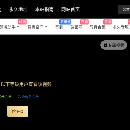
助
永久地址
本站指南
网站首页
文章
帮助
送积分
性感
套图
领域助手
赏析空间
签到
微密圈
写真合集
永久专属
专属视频
许以下等级用户查看该视频
年卡会员
超级永久会员
升级