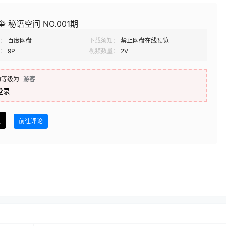
奎 秘语空间 NO.001期
：
百度网盘
下载须知：
禁止网盘在线预览
：
9P
视频数量：
2V
的等级为
游客
登录
盘
前往评论