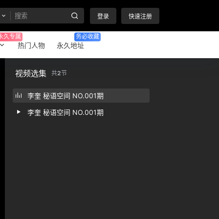
登录
快速注册
永久专属
务必收藏
热门人物
永久地址
视频选集
共
2
节
李奎 秘语空间 NO.001期
李奎 秘语空间 NO.001期