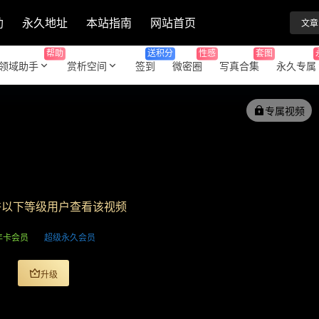
助
永久地址
本站指南
网站首页
文章
帮助
送积分
性感
套图
领域助手
赏析空间
签到
微密圈
写真合集
永久专属
专属视频
许以下等级用户查看该视频
年卡会员
超级永久会员
升级