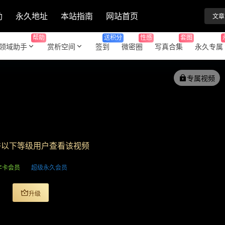
助
永久地址
本站指南
网站首页
文章
帮助
送积分
性感
套图
领域助手
赏析空间
签到
微密圈
写真合集
永久专属
专属视频
许以下等级用户查看该视频
年卡会员
超级永久会员
升级