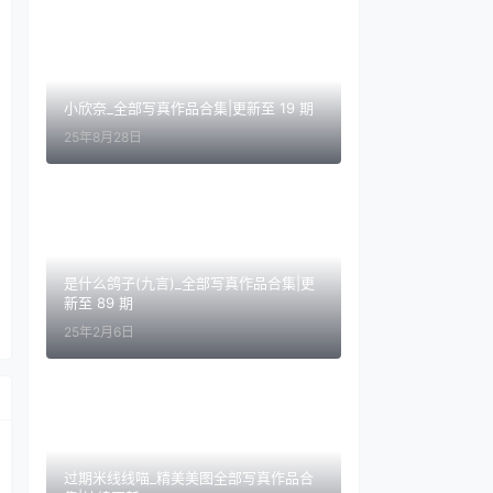
小欣奈_全部写真作品合集|更新至 19 期
25年8月28日
是什么鸽子(九言)_全部写真作品合集|更
新至 89 期
25年2月6日
过期米线线喵_精美美图全部写真作品合