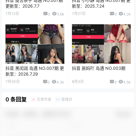
抖音 提苦茶子 岛遇 NO.007期
抖音 小小静 岛遇 NO.007期 更
更新至：2026.7.7
新至：2025.7.24
7月13日
7月27日
0
3.6k
0
4.2k
抖音 黑闰润 岛遇 NO.007期 更
抖音 辰妈吖 岛遇 NO.003期
新至：2026.7.29
7月30日
8月3日
0
4.3k
0
4.5k
0 条回复
文章作者
管理员
A
M
欢迎您，新朋友，感谢参与互动！
确认修改