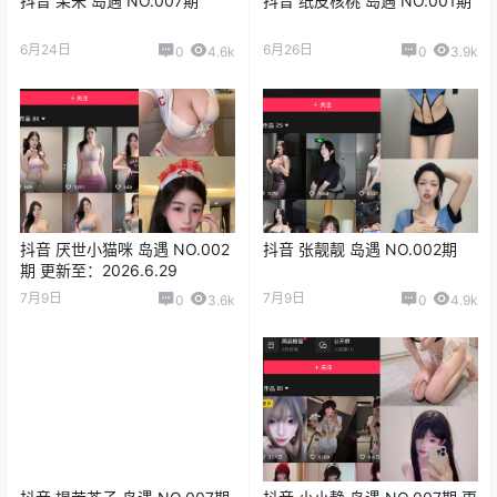
抖音 呆米 岛遇 NO.007期
抖音 纸皮核桃 岛遇 NO.001期
6月24日
6月26日
0
4.6k
0
3.9k
抖音 厌世小猫咪 岛遇 NO.002
抖音 张靓靓 岛遇 NO.002期
期 更新至：2026.6.29
7月9日
7月9日
0
3.6k
0
4.9k