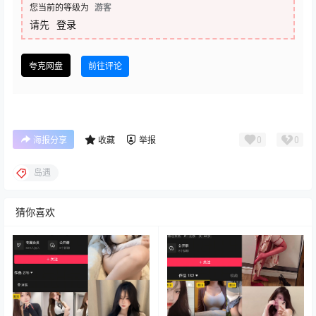
您当前的等级为
游客
请先
登录
夸克网盘
前往评论
0
0
海报分享
收藏
举报
岛遇
猜你喜欢