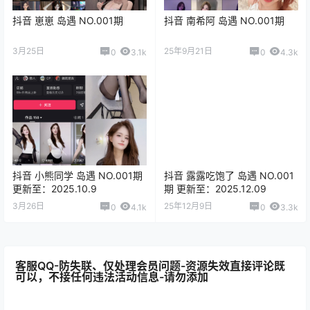
抖音 崽崽 岛遇 NO.001期
抖音 南希阿 岛遇 NO.001期
3月25日
25年9月21日
0
3.1k
0
4.3k
抖音 小熊同学 岛遇 NO.001期
抖音 露露吃饱了 岛遇 NO.001
更新至：2025.10.9
期 更新至：2025.12.09
3月26日
25年12月9日
0
4.1k
0
3.3k
客服QQ-防失联、仅处理会员问题-资源失效直接评论既
可以，不接任何违法活动信息-请勿添加