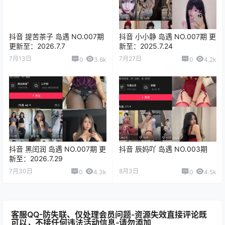
抖音 提苦茶子 岛遇 NO.007期
抖音 小小静 岛遇 NO.007期 更
更新至：2026.7.7
新至：2025.7.24
7月13日
7月27日
0
3.6k
0
4.2k
抖音 黑闰润 岛遇 NO.007期 更
抖音 辰妈吖 岛遇 NO.003期
新至：2026.7.29
7月30日
8月3日
0
4.3k
0
4.5k
客服QQ-防失联、仅处理会员问题-资源失效直接评论既
可以，不接任何违法活动信息-请勿添加