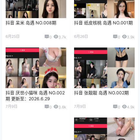
抖音 呆米 岛遇 NO.008期
抖音 纸皮核桃 岛遇 NO.001期
6月25日
6月26日
0
3.7k
0
3.9k
抖音 厌世小猫咪 岛遇 NO.002
抖音 张靓靓 岛遇 NO.002期
期 更新至：2026.6.29
7月9日
7月9日
0
3.6k
0
4.9k