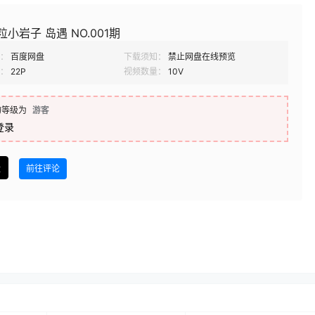
粒小岩子 岛遇 NO.001期
：
百度网盘
下载须知：
禁止网盘在线预览
：
22P
视频数量：
10V
的等级为
游客
登录
盘
前往评论