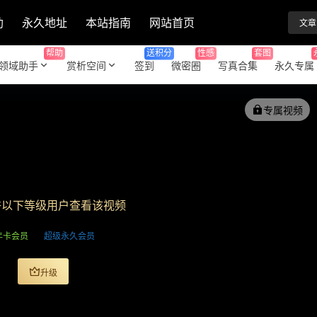
助
永久地址
本站指南
网站首页
文章
帮助
送积分
性感
套图
领域助手
赏析空间
签到
微密圈
写真合集
永久专属
专属视频
许以下等级用户查看该视频
年卡会员
超级永久会员
升级