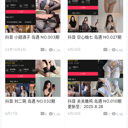
抖音 小甜酒子 岛遇 NO.003期
抖音 空心柚七 岛遇 NO.027期
24年10月4日
6月26日
0
4.3k
0
4.6k
抖音 刘二萌 岛遇 NO.032期
抖音 关关雎鸠 岛遇 NO.010期
更新至：2025.8.28
6月17日
6月26日
0
3.4k
0
3.9k