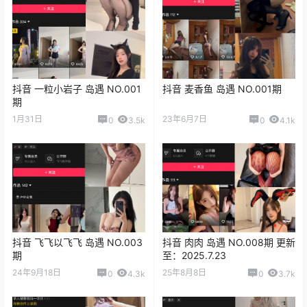
抖音 一粒小岩子 岛遇 NO.001
抖音 麦香鱼 岛遇 NO.001期
期
1月31日
23年6月7日
0
3.5k
0
4.1k
抖音 飞飞以飞飞 岛遇 NO.003
抖音 肉肉 岛遇 NO.008期 更新
期
至：2025.7.23
24年9月18日
25年8月8日
0
4.3k
0
3.7k