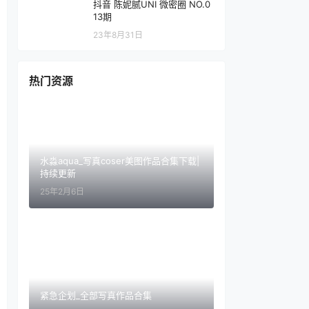
抖音 陈妮腻UNI 微密圈 NO.0
13期
23年8月31日
热门资源
水淼aqua_写真coser美图作品合集下载|
持续更新
25年2月6日
紧急企划_全部写真作品合集