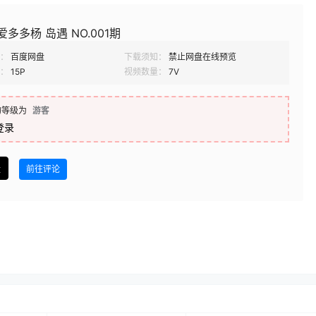
爱多多杨 岛遇 NO.001期
：
百度网盘
下载须知：
禁止网盘在线预览
：
15P
视频数量：
7V
的等级为
游客
登录
盘
前往评论