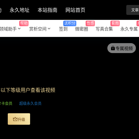
助
永久地址
本站指南
网站首页
文章
帮助
送积分
性感
套图
领域助手
赏析空间
签到
微密圈
写真合集
永久专属
专属视频
许以下等级用户查看该视频
年卡会员
超级永久会员
升级