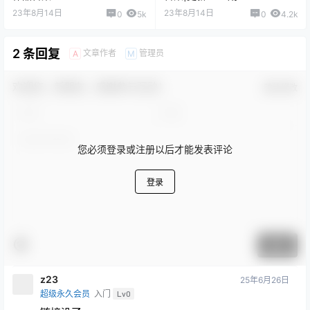
Meroko_魅瞳_写真coser美图
Nyako喵子_精美美图全部写真
作品合集下载|更新至 9 期
作品合集|持续更新
24年9月13日
24年7月2日
0
4.8k
0
5.8k
韩国Yuna (윤아) _全部写真作品
木绵绵OwO_全部写真作品合集
合集
24年1月31日
23年11月14日
0
4.9k
0
4.2k