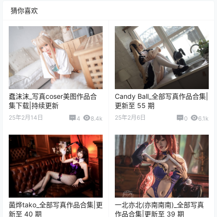
五更百鬼_写真coser美图作品合集下载|持续更新
Habin (하빈)_精美美图全部写真作品合集|持续更新
汪知子_全部写真作品合集
浅野菌子_全部写真作品合集
如资源失效 请直接评论留言 我们将尽力补档
查看
下载权限
风之领域_全部写真作品合集
提示1：
为了资源不失效！请不要在线解压文件！
提示2：
请先保存到自己网盘后再下载！
您当前的等级为
游客
请先
登录