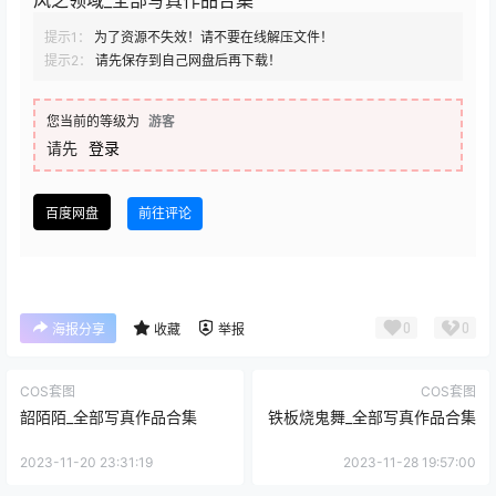
「版权说明」：内容来源网络 仅作分享
「下载方式」：百度网盘
「下载须知」：资源请勿进行在线解压！ 如发现恶意
在线解压封号处理！如果下载链接失效请提交工单或
联系客服！
相关推荐
霜月shimo_写真coser美图作品合集下载|持续更新
抖娘利世_写真coser美图作品合集下载|持续更新
51酱_写真coser美图作品合集下载|更新至 25 期
河豚抚子_全部写真作品合集|更新至 14 期
羽生三未_精美美图全部写真作品合集|持续更新
韩国BamBi밤비_全部写真作品合集|更新至 113 期