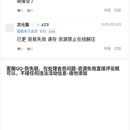
Akisoso秋楚楚_全部写真作品
斯文文文文_全部写真作品合集
合集
23年8月14日
23年8月14日
0
5.5k
0
5.6k
小泉学姐吖(次屁啦)_全部写真
韩国Maruemon_全部写真作品
作品合集
合集|更新至20期
23年8月14日
23年8月14日
0
5k
0
4.2k
2 条回复
文章作者
管理员
A
M
欢迎您，新朋友，感谢参与互动！
确认修改