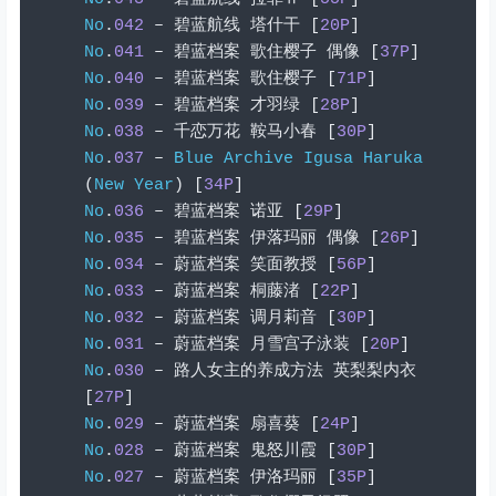
No
.
042
–
碧蓝航线
塔什干
[
20P
]
No
.
041
–
碧蓝档案
歌住樱子
偶像
[
37P
]
No
.
040
–
碧蓝档案
歌住樱子
[
71P
]
No
.
039
–
碧蓝档案
才羽绿
[
28P
]
No
.
038
–
千恋万花
鞍马小春
[
30P
]
No
.
037
–
Blue
Archive
Igusa
Haruka
(
New
Year
)
[
34P
]
No
.
036
–
碧蓝档案
诺亚
[
29P
]
No
.
035
–
碧蓝档案
伊落玛丽
偶像
[
26P
]
No
.
034
–
蔚蓝档案
笑面教授
[
56P
]
No
.
033
–
蔚蓝档案
桐藤渚
[
22P
]
No
.
032
–
蔚蓝档案
调月莉音
[
30P
]
No
.
031
–
蔚蓝档案
月雪宫子泳装
[
20P
]
No
.
030
–
路人女主的养成方法
英梨梨内衣
[
27P
]
No
.
029
–
蔚蓝档案
扇喜葵
[
24P
]
No
.
028
–
蔚蓝档案
鬼怒川霞
[
30P
]
No
.
027
–
蔚蓝档案
伊洛玛丽
[
35P
]