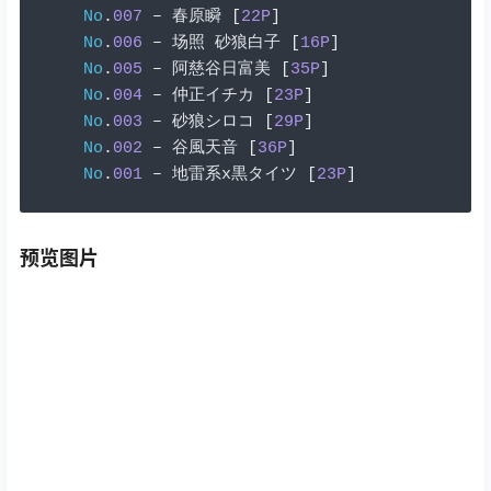
No
.
007
–
春原瞬
[
22P
]
No
.
006
–
场照
砂狼白子
[
16P
]
No
.
005
–
阿慈谷日富美
[
35P
]
No
.
004
–
仲正イチカ
[
23P
]
No
.
003
–
砂狼シロコ
[
29P
]
No
.
002
–
谷風天音
[
36P
]
No
.
001
–
地雷系
x
黒タイツ
[
23P
]
预览图片