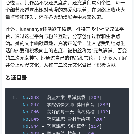
心悦目。其作品不仅还原度高，还充满创意和个性，每一
个细节都透露出她对动漫的热爱和执着，在网络上收获大
量点赞和转发，还在各大动漫展会中屡获殊荣。
此外，lunananya还活跃于微博、推特等多个社交媒体平
台，通过这些平台与粉丝互动，分享创作过程和生活点
滴。她的文字幽默风趣，充满正能量，让人感受到她对生
活的热爱和积极向上的态度，被粉丝称为“元气满满、百变
的二次元女神”。她通过自己的作品和言论，让更多人了解
并爱上动漫文化，为推广二次元文化做出了积极贡献。
资源目录
No
.
048
–
蔚蓝档案
早濑优香
[
20P
]
No
.
047
–
学院偶像大师
藤田言音
[
38P
]
No
.
046
–
美好的每一天
高岛柘榴
[
19P
]
No
.
045
–
巧克甜恋
雪村千绘莉
[
20P
]
No
.
044
–
巧克甜恋
御园莓华
[
11P
]
No
.
043
–
碧蓝航线
拉菲Ⅱ
[
55P
]