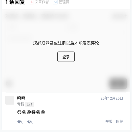
1 条回复
文章作者
管理员
A
M
欢迎您，新朋友，感谢参与互动！
确认修改
您必须登录或注册以后才能发表评论
登录
提交
呜呜
25年12月25日
青铜
Lv1
😏😁😁😁😁😁
举报
回复
0
0