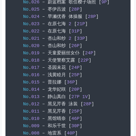
No
.
026
–
蔚蓝档案
歌住樱子场照
[
9P
]
No
.
025
–
枣伊吕波
[
28P
]
No
.
024
–
早濑优香
体操服
[
28P
]
No
.
023
–
在原七海
2
[
21P
]
No
.
022
–
在原七海
[
31P
]
No
.
021
–
杏山和纱
2
[
33P
]
No
.
020
–
杏山和纱
[
26P
]
No
.
019
–
天童爱丽丝女仆
[
24P
]
No
.
018
–
天使警察艾露
[
22P
]
No
.
017
–
圣园未花
[
24P
]
No
.
016
–
浅黄睦月
[
25P
]
No
.
015
–
普拉娜
[
36P
]
No
.
014
–
龙华妃咲
[
20P
]
No
.
013
–
静山真白
[
27P
1V
]
No
.
012
–
黑见芹香
泳装
[
28P
]
No
.
011
–
黑见芹香
[
25P
]
No
.
010
–
黑馆晴奈
[
46P
]
No
.
009
–
和乐千世
[
30P
]
No
.
008
–
地雷系
[
40P
]