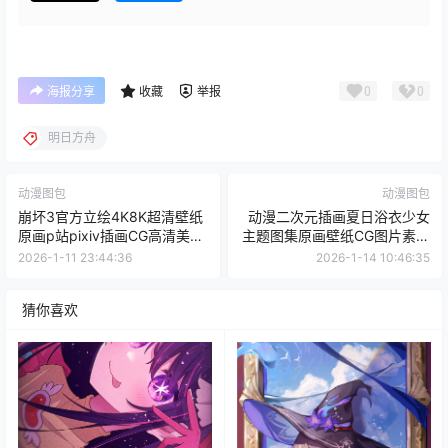
0
0
海报分享
收藏
举报
明日方舟
动漫图包
动漫图包
崩坏3官方立绘4K8K超清壁纸
动漫二次元插画夏日浴衣少女
原画p站pixiv插画CG高清美术
主题图集原画壁纸CG图片素材
图片
美术资料
2026-1-11 23:44:36
2026-1-14 10:46:35
猜你喜欢