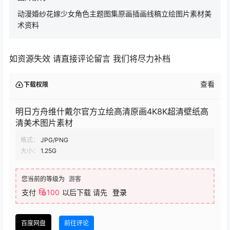
动漫婚纱花嫁少女角色主题图集原画插画线稿立绘图片素材美
术资料
如资源失效 请直接评论留言 我们将尽力补档
查看
下载权限
明日方舟维什戴尔官方立绘高清原画4K8K超清壁纸高
清美术图片素材
格式：
JPG/PNG
大小：
1.25G
您当前的等级为
游客
支付
100
以后下载
请先
登录
百度网盘
前往评论