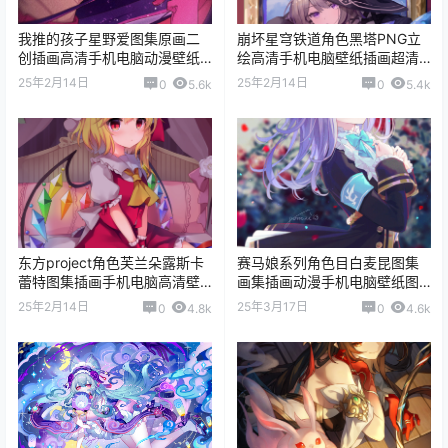
我推的孩子星野爱图集原画二
崩坏星穹铁道角色黑塔PNG立
创插画高清手机电脑动漫壁纸
绘高清手机电脑壁纸插画超清
图片素材
图片素材
25年2月14日
25年2月14日
0
5.6k
0
5.4k
东方project角色芙兰朵露斯卡
赛马娘系列角色目白麦昆图集
蕾特图集插画手机电脑高清壁
画集插画动漫手机电脑壁纸图
纸素材
片素材
25年2月14日
25年3月17日
0
4.8k
0
4.6k