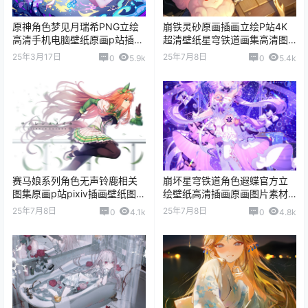
原神角色梦见月瑞希PNG立绘
崩铁灵砂原画插画立绘P站4K
高清手机电脑壁纸原画p站插画
超清壁纸星穹铁道画集高清图
图片素材
片素材集
25年3月17日
25年7月8日
0
5.9k
0
5.4k
赛马娘系列角色无声铃鹿相关
崩坏星穹铁道角色遐蝶官方立
图集原画p站pixiv插画壁纸图片
绘壁纸高清插画原画图片素材
素材
美术资料
25年7月8日
25年7月8日
0
4.1k
0
4.8k