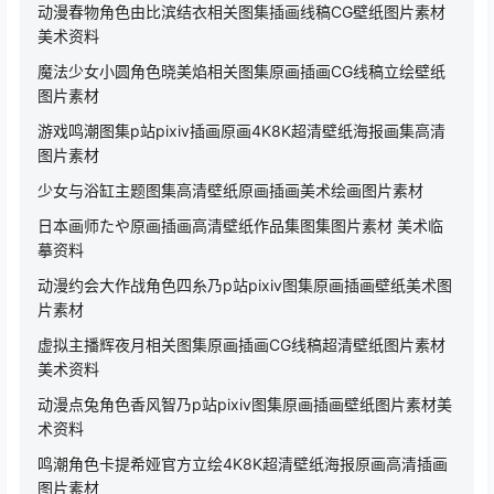
动漫春物角色由比滨结衣相关图集插画线稿CG壁纸图片素材
美术资料
魔法少女小圆角色晓美焰相关图集原画插画CG线稿立绘壁纸
图片素材
游戏鸣潮图集p站pixiv插画原画4K8K超清壁纸海报画集高清
图片素材
少女与浴缸主题图集高清壁纸原画插画美术绘画图片素材
日本画师たや原画插画高清壁纸作品集图集图片素材 美术临
摹资料
动漫约会大作战角色四糸乃p站pixiv图集原画插画壁纸美术图
片素材
虚拟主播辉夜月相关图集原画插画CG线稿超清壁纸图片素材
美术资料
动漫点兔角色香风智乃p站pixiv图集原画插画壁纸图片素材美
术资料
鸣潮角色卡提希娅官方立绘4K8K超清壁纸海报原画高清插画
图片素材