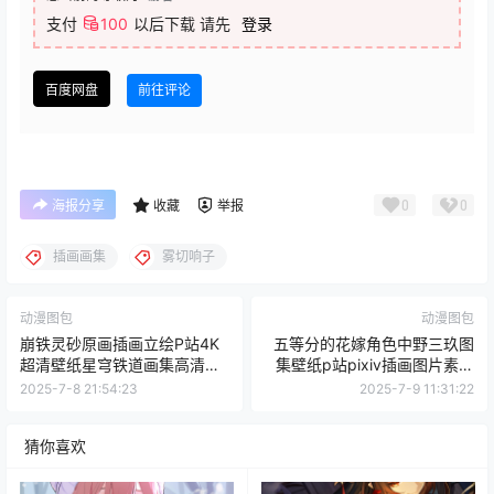
支付
100
以后下载
请先
登录
百度网盘
前往评论
0
0
海报分享
收藏
举报
插画画集
雾切响子
动漫图包
动漫图包
崩铁灵砂原画插画立绘P站4K
五等分的花嫁角色中野三玖图
超清壁纸星穹铁道画集高清图
集壁纸p站pixiv插画图片素材
片素材集
美术资料
2025-7-8 21:54:23
2025-7-9 11:31:22
猜你喜欢