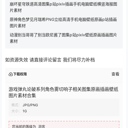
崩坏星穹铁道高清图集p站pixiv插画手机电脑壁纸横竖海报图
片素材
原神角色梦见月瑞希PNG立绘高清手机电脑壁纸原画p站插画
图片素材
动漫别当哥哥了别当欧尼酱了图集p站pixiv壁纸原画插画图片
素材
如资源失效 请直接评论留言 我们将尽力补档
查看
下载权限
游戏弹丸论破系列角色雾切响子相关图集原画插画壁纸
图片素材合集
格式：
JPG/PNG
大小：
1G
您当前的等级为
游客