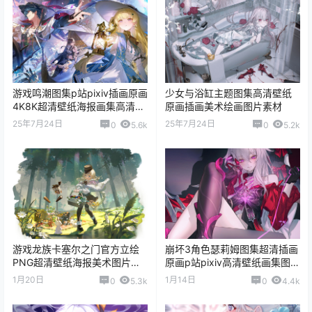
游戏鸣潮图集p站pixiv插画原画
少女与浴缸主题图集高清壁纸
4K8K超清壁纸海报画集高清图
原画插画美术绘画图片素材
片素材
25年7月24日
25年7月24日
0
5.6k
0
5.2k
游戏龙族卡塞尔之门官方立绘
崩坏3角色瑟莉姆图集超清插画
PNG超清壁纸海报美术图片素
原画p站pixiv高清壁纸画集图片
材包
素材
1月20日
1月14日
0
5.3k
0
4.4k