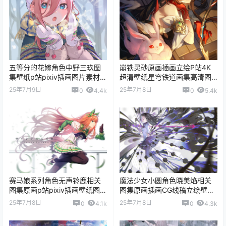
五等分的花嫁角色中野三玖图
崩铁灵砂原画插画立绘P站4K
集壁纸p站pixiv插画图片素材美
超清壁纸星穹铁道画集高清图
术资料
片素材集
25年7月9日
25年7月8日
0
4.4k
0
5.4k
赛马娘系列角色无声铃鹿相关
魔法少女小圆角色晓美焰相关
图集原画p站pixiv插画壁纸图片
图集原画插画CG线稿立绘壁纸
素材
图片素材
25年7月8日
25年7月8日
0
4.1k
0
4.3k