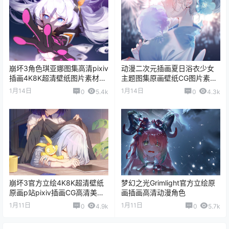
崩坏3角色琪亚娜图集高清pixiv
动漫二次元插画夏日浴衣少女
插画4K8K超清壁纸图片素材美
主题图集原画壁纸CG图片素材
术资料
美术资料
1月14日
1月14日
0
5.4k
0
4.3k
崩坏3官方立绘4K8K超清壁纸
梦幻之光Grimlight官方立绘原
原画p站pixiv插画CG高清美术
画插画高清动漫角色
图片
1月11日
1月11日
0
4.9k
0
5.7k