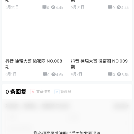
5月25日
5月31日
0
4.4k
0
4.4k
抖音 徐珺大哥 微密圈 NO.008
抖音 徐珺大哥 微密圈 NO.009
期
期
6月1日
6月2日
0
4.6k
0
3.5k
0 条回复
文章作者
管理员
A
M
欢迎您，新朋友，感谢参与互动！
确认修改
您必须登录或注册以后才能发表评论