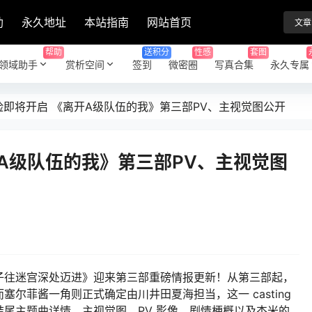
助
永久地址
本站指南
网站首页
文章
帮助
送积分
性感
套图
领域助手
赏析空间
签到
微密圈
写真合集
永久专属
险即将开启 《离开A级队伍的我》第三部PV、主视觉图公开
A级队伍的我》第三部PV、主视觉图
子往迷宫深处迈进》迎来第三部重磅情报更新！从第三部起，
尔菲酱一角则正式确定由川井田夏海担当，这一 casting
尾主题曲详情、主视觉图、PV 影像、剧情梗概以及杰米的