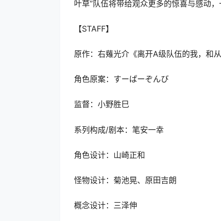
叶草”队伍将带给观众更多的惊喜与感动
【STAFF】
原作：右薙光介《离开A级队伍的我，和从前
角色原案：すーぱーぞんび
监督：小野胜巳
系列构成/剧本：笔安一幸
角色设计：山崎正和
怪物设计：菊池晃、原田吉朗
概念设计：三泽伸