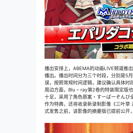
播出安排上，ABEMA的动画LIVE频道
播出。播出时间分为三个时段，分别是5月2
误，按照常规时间逻辑，建议确认具体时段
周边方面，Blu – ray第2卷的特装限
十足，采用了角色原案・すーぱーぞんび
作为特典，还将收录新录制影像《三叶草 
式发售之前，该影像的摘要版已提前公开