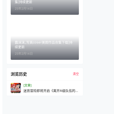
集|持续更新
25年2月14日
蠢沫沫_写真coser美图作品合集下载|持
续更新
25年2月14日
浏览历史
清空
[文章]
迷宫冒险即将开启《离开A级队伍的
我》第三部PV、主视觉图公开