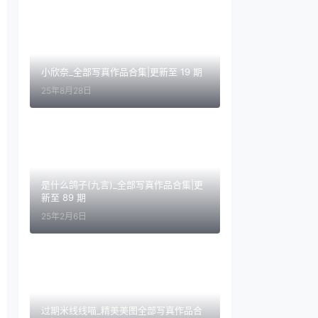
小欣奈_全部写真作品合集|更新至 19 期
25年8月28日
是什么鸽子(九言)_全部写真作品合集|更
新至 89 期
25年2月6日
过期米线线喵_精美美图全部写真作品合