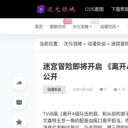
COS套图
下载帮
超顶
工具
首页
御姐空间
次元宝箱
动漫空间
当前位置：
次元领域
»
动漫杂谈
»
迷宫冒
迷宫冒险即将开启 《离开
公开
0
4.3k
动漫杂谈
25年5月16日
TV动画《离开A级队伍的我，和从前的弟
文森特五世一角的配音由阪口周平担当，而塞
消息引发粉丝热议。与此同时，第三部的结