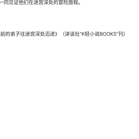
，一同见证他们在迷宫深处的冒险旅程。
的弟子往迷宫深处迈进》（讲谈社“K轻小说BOOKS”刊）