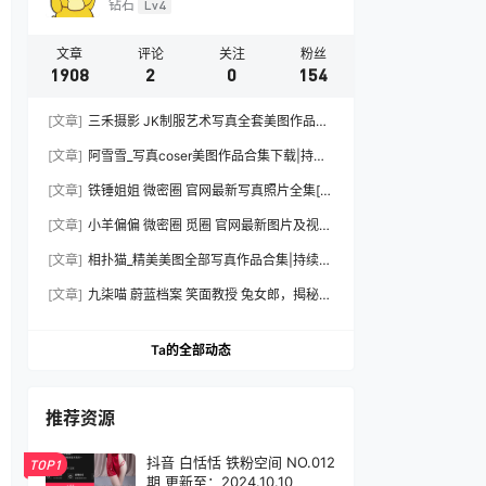
钻石
Lv4
文章
评论
关注
粉丝
1908
2
0
154
[文章]
三禾摄影 JK制服艺术写真全套美图作品合
集下载|持续更新
[文章]
阿雪雪_写真coser美图作品合集下载|持续
更新
[文章]
铁锤姐姐 微密圈 官网最新写真照片全集[持
续更新]
[文章]
小羊偏偏 微密圈 觅圈 官网最新图片及视频
资源合集下载[持续更新]
[文章]
相扑猫_精美美图全部写真作品合集|持续更
新
[文章]
九柒喵 蔚蓝档案 笑面教授 兔女郎，揭秘摄
影棚内外的光影魔法与造型细节全记录
Ta的全部动态
推荐资源
抖音 白恬恬 铁粉空间 NO.012
TOP1
期 更新至：2024.10.10