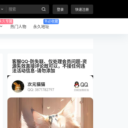
登录
快速注册
永久专属
务必收藏
热门人物
永久地址
客服QQ-防失联、仅处理会员问题-资
源失效直接评论既可以，不接任何违
法活动信息-请勿添加