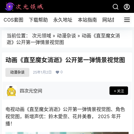
COS套图
下载帮助
永久地址
本站指南
网站首页
当前位置：
次元领域
»
动漫杂谈
»
动画《直至魔女消
逝》公开第一弹情景视觉图
动画《直至魔女消逝》公开第一弹情景视觉图
0
动漫杂谈
25年1月2日
四次元空间
关注
电视动画《直至魔女消逝》公开第一弹情景视觉图、角色
视觉图，新增声优：鈴木愛奈、花井美春， 2025 年开
播！