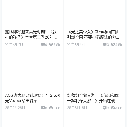
露比即将迎来高光时刻！《我
《光之美少女》新作动画首播
推的孩子》官宣第三季26年开
引爆全网 不要小看魔法的力
播
量！
25年2月2日
25年1月13日
0
5.8k
0
4.5k
ACG肉大腿火到现实！？ 2.5次
红蓝组合做桌游，《我想和你
元Vtuber给出答案
一起制作桌游！》开始连载
25年2月28日
25年3月18日
0
5.6k
0
4.6k