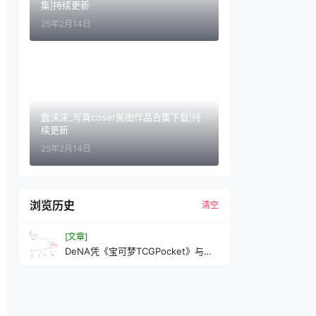
集|持续更新
25年2月14日
蠢沫沫_写真coser美图作品合集下载|持
续更新
25年2月14日
浏览历史
清空
[文章]
DeNA凭《宝可梦TCGPocket》与体
育事业双引擎驱动实现业绩华丽转身