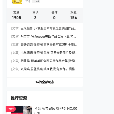
钻石
Lv4
文章
评论
关注
粉丝
1908
2
0
154
[文章]
三禾摄影 JK制服艺术写真全套美图作品合
集下载|持续更新
[文章]
阿雪雪_写真coser美图作品合集下载|持续
更新
[文章]
铁锤姐姐 微密圈 官网最新写真照片全集[持
续更新]
[文章]
小羊偏偏 微密圈 觅圈 官网最新图片及视频
资源合集下载[持续更新]
[文章]
相扑猫_精美美图全部写真作品合集|持续更
新
[文章]
九柒喵 蔚蓝档案 笑面教授 兔女郎，揭秘摄
影棚内外的光影魔法与造型细节全记录
Ta的全部动态
推荐资源
抖音 兔宝妮to 微密圈 NO.00
TOP1
8期