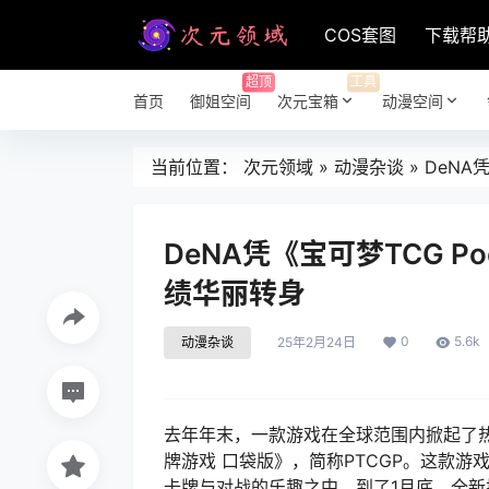
COS套图
下载帮
超顶
工具
首页
御姐空间
次元宝箱
动漫空间
当前位置：
次元领域
»
动漫杂谈
»
DeNA
DeNA凭《宝可梦TCG P
绩华丽转身
0
5.6k
动漫杂谈
25年2月24日
去年年末，一款游戏在全球范围内掀起了
牌游戏 口袋版》，简称PTCGP。这款
卡牌与对战的乐趣之中。到了1月底，全新