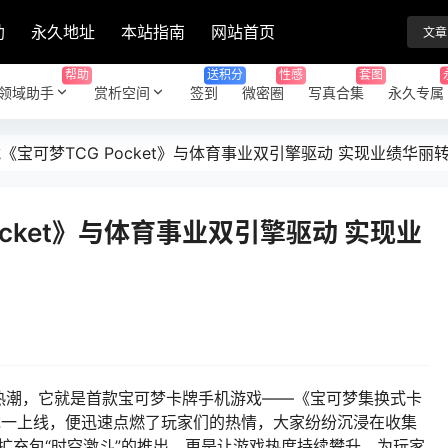
助
永久地址
本站指南
网站首页
文章
帮助
送积分
性感
套图
领域助手
赏析空间
签到
微密圈
写真合集
永久专属
凭《宝可梦TCG Pocket》与体育事业双引擎驱动 实现业绩华丽
ocket》与体育事业双引擎驱动 实现业
热潮，它就是首款宝可梦卡牌手机游戏——《宝可梦集换式卡
游戏一上线，便迅速点燃了玩家们的热情，大家纷纷沉浸在收集
扩充包“时空激斗”的推出，更是让游戏热度持续攀升，为玩家