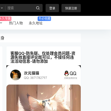
登录
快速注册
永久专属
务必收藏
热门人物
永久地址
转身
客服QQ-防失联、仅处理会员问题-资
源失效直接评论既可以，不接任何违
法活动信息-请勿添加