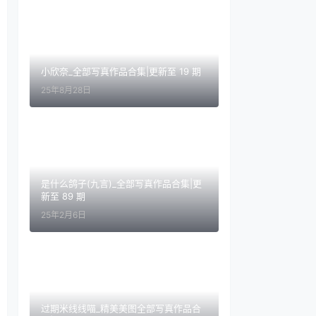
小欣奈_全部写真作品合集|更新至 19 期
25年8月28日
是什么鸽子(九言)_全部写真作品合集|更
新至 89 期
25年2月6日
过期米线线喵_精美美图全部写真作品合