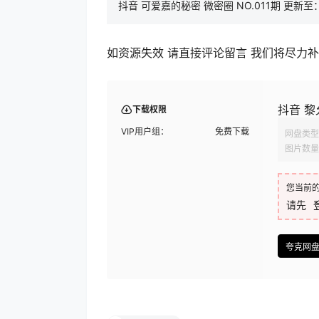
抖音 可爱嘉的秘密 微密圈 NO.011期 更新至：2
如资源失效 请直接评论留言 我们将尽力
抖音 黎允
下载权限
VIP用户组：
免费下载
网盘类型
图片数量
您当前
请先
夸克网