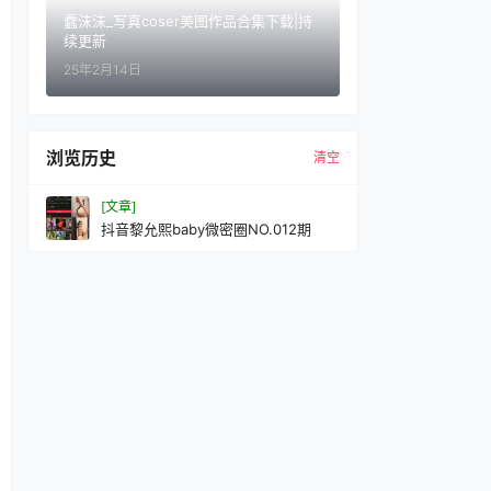
蠢沫沫_写真coser美图作品合集下载|持
续更新
25年2月14日
浏览历史
清空
[文章]
抖音黎允熙baby微密圈NO.012期