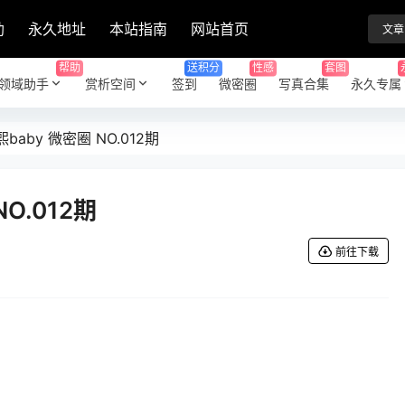
助
永久地址
本站指南
网站首页
文章
帮助
送积分
性感
套图
领域助手
赏析空间
签到
微密圈
写真合集
永久专属
baby 微密圈 NO.012期
O.012期
前往下载