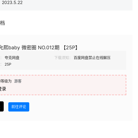
023.5.22
补档
熙baby 微密圈 NO.012期 【25P】
：
夸克网盘
下载须知：
百度网盘禁止在线解压
：
25P
的等级为
游客
登录
盘
前往评论