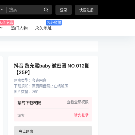
登录
快速注册
永久专属
务必收藏
热门人物
永久地址
抖音 黎允熙baby 微密圈 NO.012期
【25P】
网盘类型
：
夸克网盘
下载须知
：
百度网盘禁止在线解压
图片数量
：
25P
查看全部权限
您的下载权限
请先登录
游客
夸克网盘