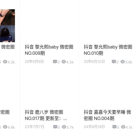
y 微密圈
抖音 黎允熙baby 微密圈
抖音 黎允熙baby 微密圈
NO.009期
NO.010期
25年6月9日
25年6月10日
0
4.2k
0
4.3k
0
3.6k
微密圈
抖音 鹿八岁 微密圈
抖音 嘉嘉今天要早睡 微
NO.017期 更新至：
密圈 NO.004期
2023.7.6
23年7月7日
24年8月16日
0
4.6k
0
3.7k
0
4.1k