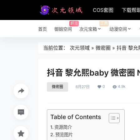
COS套图
下载帮
超顶
工具
首页
御姐空间
次元宝箱
动漫空间
当前位置：
次元领域
»
微密圈
»
抖音 黎允熙
抖音 黎允熙baby 微密圈 N
0
4.9k
微密圈
6月27日
Table of Contents
资源简介
预览图片