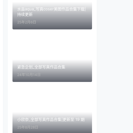
水淼aqua_写真coser美图作品合集下载|
持续更新
25年2月6日
紧急企划_全部写真作品合集
24年10月14日
小欣奈_全部写真作品合集|更新至 19 期
25年8月28日