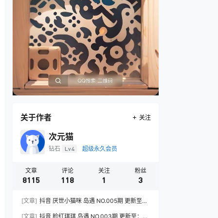
关于作者
关注
次元猫
钻石
Lv4
超级永久会员
文章
评论
关注
粉丝
8115
118
1
3
[文章]
抖音 厌世小猫咪 岛遇 NO.005期 更新至：
2026.7.31
[文章]
抖音 脸红琪琪 岛遇 NO.003期 更新至：