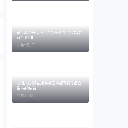
是什么鸽子(九言)_全部写真作品合集|更
新至 89 期
25年2月6日
过期米线线喵_精美美图全部写真作品合
集|持续更新
25年2月14日