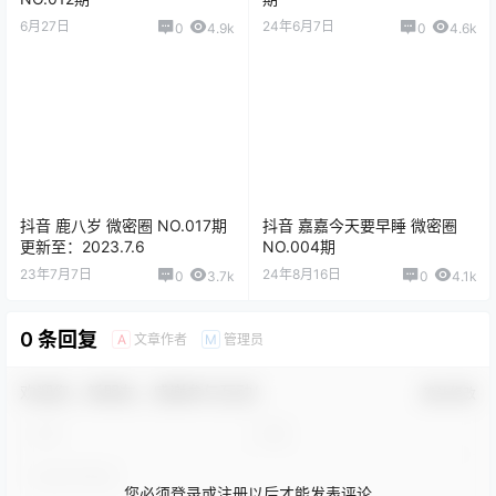
6月27日
24年6月7日
0
4.9k
0
4.6k
抖音 鹿八岁 微密圈 NO.017期
抖音 嘉嘉今天要早睡 微密圈
更新至：2023.7.6
NO.004期
23年7月7日
24年8月16日
0
3.7k
0
4.1k
0 条回复
文章作者
管理员
A
M
欢迎您，新朋友，感谢参与互动！
确认修改
您必须登录或注册以后才能发表评论