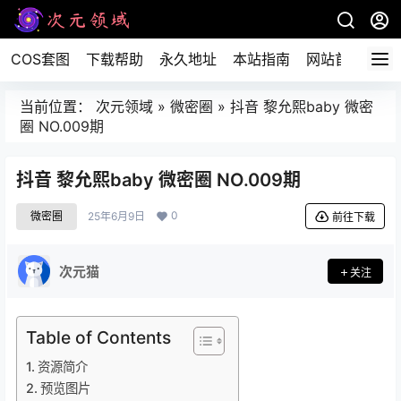
COS套图
下载帮助
永久地址
本站指南
网站首页
当前位置：
次元领域
»
微密圈
»
抖音 黎允熙baby 微密
圈 NO.009期
抖音 黎允熙baby 微密圈 NO.009期
0
微密圈
25年6月9日
前往下载
次元猫
关注
Table of Contents
资源简介
预览图片