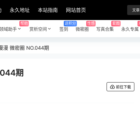
助
永久地址
本站指南
网站首页
文章
帮助
送积分
性感
套图
领域助手
赏析空间
签到
微密圈
写真合集
永久专属
漫 微密圈 NO.044期
044期
前往下载