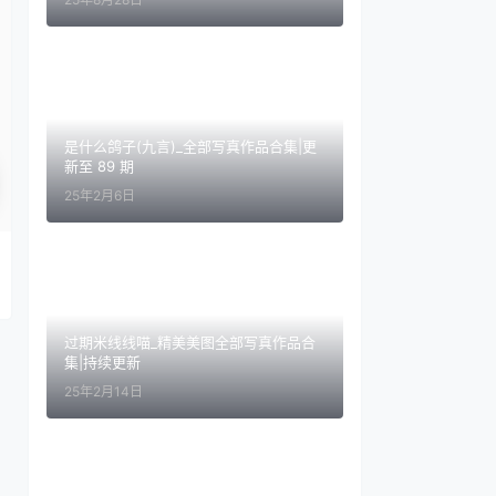
是什么鸽子(九言)_全部写真作品合集|更
新至 89 期
25年2月6日
过期米线线喵_精美美图全部写真作品合
集|持续更新
25年2月14日