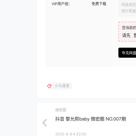
VIP用户组：
免费下载
网盘类型
图片数量
您当前
请先
夸克网
小马漫漫
微密圈
抖音 黎允熙baby 微密圈 NO.007期
2025-6-8 4:32:00