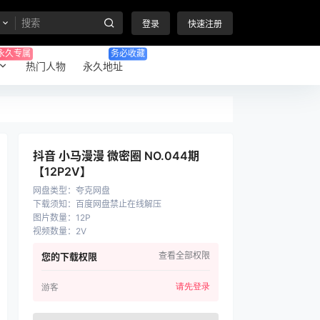
登录
快速注册
永久专属
务必收藏
热门人物
永久地址
抖音 小马漫漫 微密圈 NO.044期
【12P2V】
网盘类型
：
夸克网盘
下载须知
：
百度网盘禁止在线解压
图片数量
：
12P
视频数量
：
2V
查看全部权限
您的下载权限
请先登录
游客