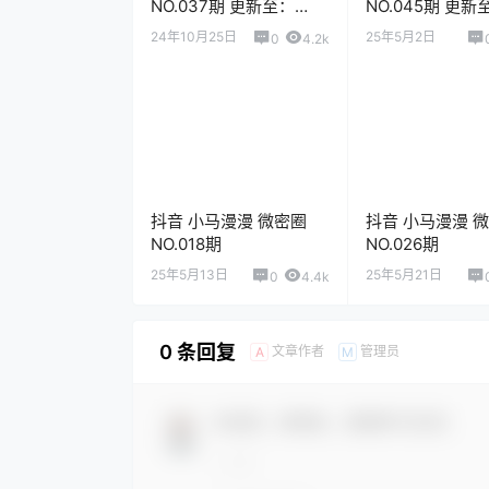
NO.037期 更新至：
NO.045期 更新
2024.10.25
2025.3.10
24年10月25日
25年5月2日
0
4.2k
抖音 小马漫漫 微密圈
抖音 小马漫漫 
NO.018期
NO.026期
25年5月13日
25年5月21日
0
4.4k
0 条回复
文章作者
管理员
A
M
欢迎您，新朋友，感谢参与互动！