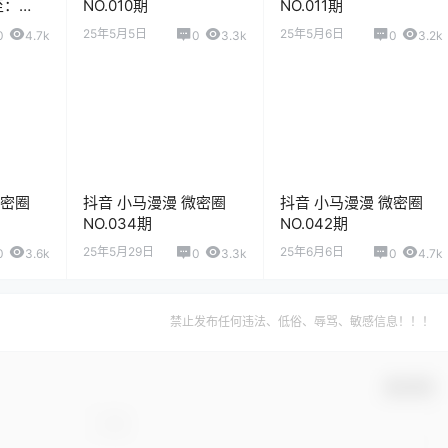
至：
NO.010期
NO.011期
25年5月5日
25年5月6日
0
4.7k
0
3.3k
0
3.2k
微密圈
抖音 小马漫漫 微密圈
抖音 小马漫漫 微密圈
NO.034期
NO.042期
25年5月29日
25年6月6日
0
3.6k
0
3.3k
0
4.7k
禁止发布任何违法、低俗、辱骂、敏感信息！！！
确认修改