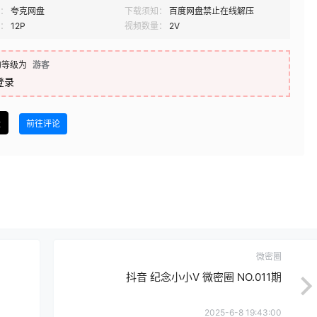
：
夸克网盘
下载须知：
百度网盘禁止在线解压
：
12P
视频数量：
2V
的等级为
游客
登录
盘
前往评论
微密圈
抖音 纪念小小V 微密圈 NO.011期
2025-6-8 19:43:00