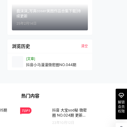
蠢沫沫_写真coser美图作品合集下载|持
续更新
25年2月14日
浏览历史
清空
[文章]
抖音小马漫漫微密圈NO.044期
热门内容
解锁
会员
05期
抖音 大宝sod秘 微密
TOP1
权限
圈 NO.024期 更新
至：2023.10.11
23年10月12日