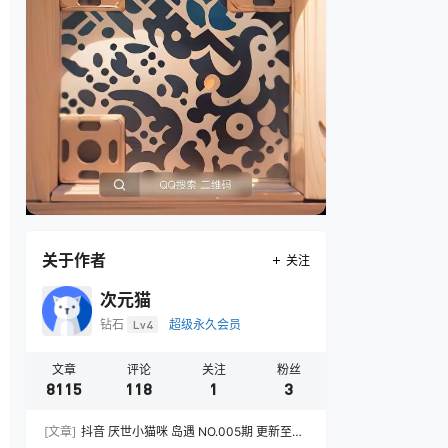
关于作者
关注
次元猫
钻石
Lv4
超级永久会员
文章
评论
关注
粉丝
8115
118
1
3
[文章]
抖音 厌世小猫咪 岛遇 NO.005期 更新至：