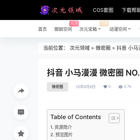
COS套图
下载帮
超顶
工具
首页
御姐空间
次元宝箱
动漫空间
当前位置：
次元领域
»
微密圈
»
抖音 小马漫
抖音 小马漫漫 微密圈 NO.
0
3.7k
微密圈
25年6月8日
Table of Contents
资源简介
预览图片