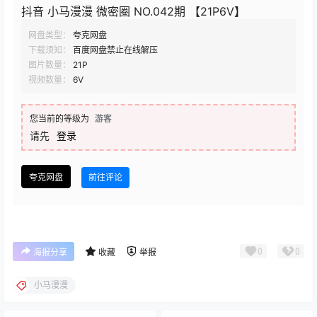
抖音 小马漫漫 微密圈 NO.042期 【21P6V】
网盘类型：
夸克网盘
下载须知：
百度网盘禁止在线解压
图片数量：
21P
视频数量：
6V
您当前的等级为
游客
请先
登录
夸克网盘
前往评论
0
0
海报分享
收藏
举报
小马漫漫