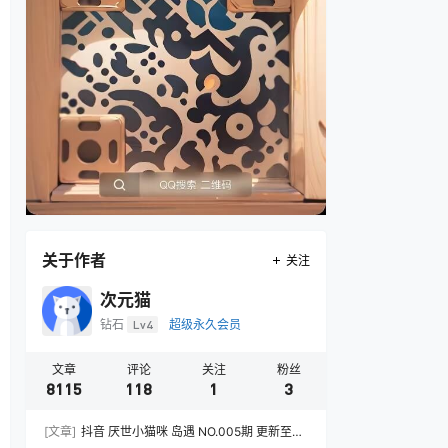
关于作者
关注
次元猫
钻石
Lv4
超级永久会员
文章
评论
关注
粉丝
8115
118
1
3
[文章]
抖音 厌世小猫咪 岛遇 NO.005期 更新至：