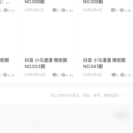
至：
NO.006期
NO.009期
25年5月3日
25年5月4日
0
4.1k
0
4.4k
0
3.8k
微密圈
抖音 小马漫漫 微密圈
抖音 小马漫漫 微密圈
NO.033期
NO.041期
25年5月28日
25年6月5日
0
4.7k
0
4.4k
0
3.1k
禁止发布任何违法、低俗、辱骂、敏感信息！！！
确认修改