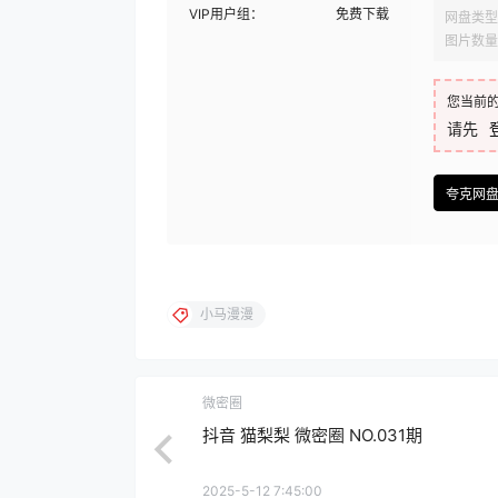
VIP用户组：
免费下载
网盘类型
图片数量
您当前
请先
夸克网
小马漫漫
微密圈
抖音 猫梨梨 微密圈 NO.031期
2025-5-12 7:45:00