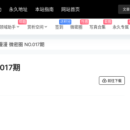
助
永久地址
本站指南
网站首页
文章
帮助
送积分
性感
套图
领域助手
赏析空间
签到
微密圈
写真合集
永久专属
漫 微密圈 NO.017期
017期
前往下载