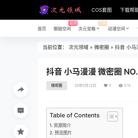
COS套图
下载帮
超顶
工具
首页
御姐空间
次元宝箱
动漫空间
当前位置：
次元领域
»
微密圈
»
抖音 小马漫
抖音 小马漫漫 微密圈 NO.
0
3.1k
微密圈
25年5月12日
Table of Contents
资源简介
预览图片