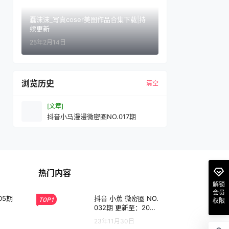
蠢沫沫_写真coser美图作品合集下载|持
续更新
25年2月14日
浏览历史
清空
[文章]
抖音小马漫漫微密圈NO.017期
热门内容
解锁
会员
05期
抖音 小蕉 微密圈 NO.
TOP1
权限
032期 更新至：202
3.11.30
23年11月30日