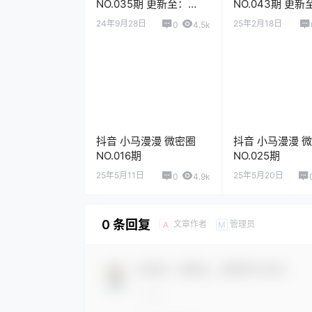
NO.035期 更新至：
NO.043期 更新
2024.9.28
2025.2.18
24年9月28日
25年2月18日
0
4.5k
抖音 小马漫漫 微密圈
抖音 小马漫漫 
NO.016期
NO.025期
25年5月11日
25年5月20日
0
4.9k
0 条回复
文章作者
管理员
A
M
欢迎您，新朋友，感谢参与互动！