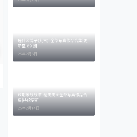
是什么鸽子(九言)_全部写真作品合集|更
新至 89 期
25年2月6日
过期米线线喵_精美美图全部写真作品合
集|持续更新
25年2月14日