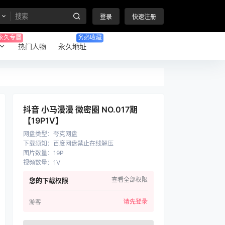
登录
快速注册
永久专属
务必收藏
热门人物
永久地址
抖音 小马漫漫 微密圈 NO.017期
【19P1V】
网盘类型
：
夸克网盘
下载须知
：
百度网盘禁止在线解压
图片数量
：
19P
视频数量
：
1V
查看全部权限
您的下载权限
请先登录
游客