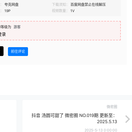
：
夸克网盘
下载须知：
百度网盘禁止在线解压
：
19P
视频数量：
1V
的等级为
游客
登录
盘
前往评论
微密圈
抖音 汤圆可甜了 微密圈 NO.019期 更新至：
2025.5.13
2025-5-13 0:00:00