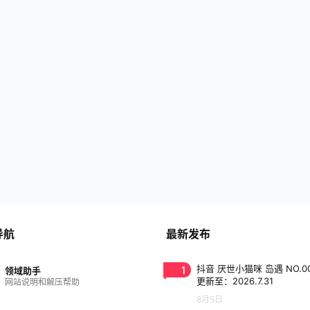
导航
最新发布
1
抖音 厌世小猫咪 岛遇 NO.0
领域助手
更新至：2026.7.31
网站说明和解压帮助
8月5日