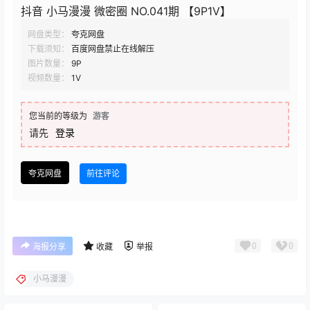
抖音 小马漫漫 微密圈 NO.041期 【9P1V】
网盘类型：
夸克网盘
下载须知：
百度网盘禁止在线解压
图片数量：
9P
视频数量：
1V
您当前的等级为
游客
请先
登录
夸克网盘
前往评论
0
0
海报分享
收藏
举报
小马漫漫