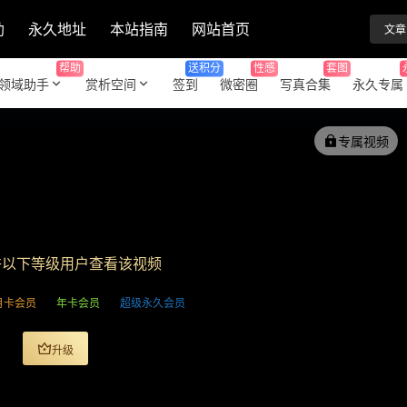
助
永久地址
本站指南
网站首页
文章
帮助
送积分
性感
套图
领域助手
赏析空间
签到
微密圈
写真合集
永久专属
专属视频
许以下等级用户查看该视频
月卡会员
年卡会员
超级永久会员
升级