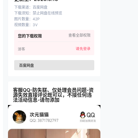
下载渠道
：
百度网盘
下载须知
：
禁止网盘在线预览
图片数量
：
42P
视频数量
：
3V
查看全部权限
您的下载权限
请先登录
游客
百度网盘
客服QQ-防失联、仅处理会员问题-资
源失效直接评论既可以，不接任何违
法活动信息-请勿添加