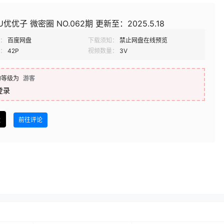
优优子 微密圈 NO.062期 更新至：2025.5.18
：
百度网盘
下载须知：
禁止网盘在线预览
：
42P
视频数量：
3V
的等级为
游客
登录
盘
前往评论