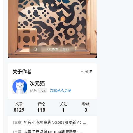
关于作者
关注
次元猫
钻石
Lv4
超级永久会员
文章
评论
关注
粉丝
8129
118
1
3
[文章]
抖音 小宅琳 岛遇 NO.005期 更新至：
2026.7.31
[文章]
抖音 子嘉 岛遇 NO.004期 更新至：