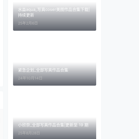
水淼aqua_写真coser美图作品合集下载|
持续更新
25年2月6日
紧急企划_全部写真作品合集
24年10月14日
小欣奈_全部写真作品合集|更新至 19 期
25年8月28日