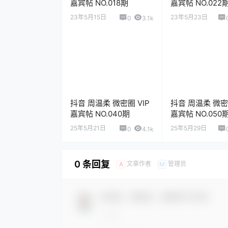
嘉宾帖 NO.018期
嘉宾帖 NO.022
至：2023.5.23
23年5月15日
23年5月23日
0
3.1k
抖音 周温柔 微密圈 VIP
抖音 周温柔 微密圈
嘉宾帖 NO.040期
嘉宾帖 NO.050
25年5月21日
25年5月29日
0
4.1k
0 条回复
文章作者
管理员
A
M
欢迎您，新朋友，感谢参与互动！