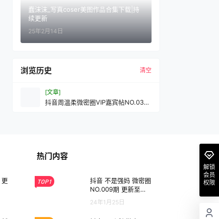
蠢沫沫_写真coser美图作品合集下载|持
续更新
25年2月14日
浏览历史
清空
[文章]
抖音周温柔微密圈VIP嘉宾帖NO.038
期
热门内容
解锁
会员
 更
抖音 不是强妈 微密圈
TOP1
权限
NO.009期 更新至：2
024.1.25
24年1月25日