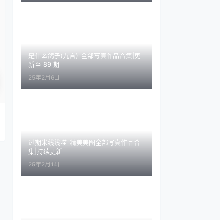
是什么鸽子(九言)_全部写真作品合集|更
新至 89 期
25年2月6日
过期米线线喵_精美美图全部写真作品合
集|持续更新
25年2月14日