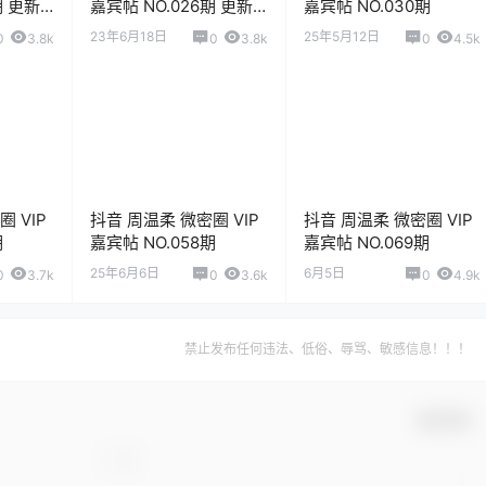
期 更新
嘉宾帖 NO.026期 更新
嘉宾帖 NO.030期
至：2023.6.15
23年6月18日
25年5月12日
0
3.8k
0
3.8k
0
4.5k
 VIP
抖音 周温柔 微密圈 VIP
抖音 周温柔 微密圈 VIP
期
嘉宾帖 NO.058期
嘉宾帖 NO.069期
25年6月6日
6月5日
0
3.7k
0
3.6k
0
4.9k
禁止发布任何违法、低俗、辱骂、敏感信息！！！
确认修改