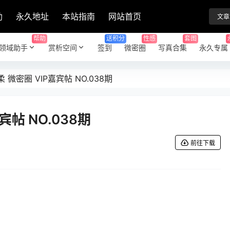
助
永久地址
本站指南
网站首页
文章
帮助
送积分
性感
套图
领域助手
赏析空间
签到
微密圈
写真合集
永久专属
 微密圈 VIP嘉宾帖 NO.038期
宾帖 NO.038期
前往下载