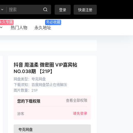
登录
快速注册
永久专属
务必收藏
热门人物
永久地址
抖音 周温柔 微密圈 VIP嘉宾帖
NO.038期 【21P】
网盘类型
：
夸克网盘
下载须知
：
百度网盘禁止在线解压
图片数量
：
21P
查看全部权限
您的下载权限
请先登录
游客
夸克网盘