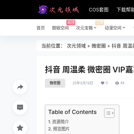
COS套图
下载帮
超顶
工具
首页
御姐空间
次元宝箱
动漫空间
当前位置：
次元领域
»
微密圈
»
抖音 周温柔
抖音 周温柔 微密圈 VIP嘉
0
4k
微密圈
25年5月19日
Table of Contents
资源简介
预览图片