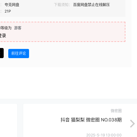
：
夸克网盘
下载须知：
百度网盘禁止在线解压
：
21P
的等级为
游客
登录
盘
前往评论
微密圈
抖音 猫梨梨 微密圈 NO.038期
2025-5-19 13:00:00