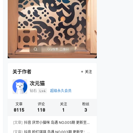
关于作者
关注
次元猫
钻石
Lv4
超级永久会员
文章
评论
关注
粉丝
8115
118
1
3
[文章]
抖音 厌世小猫咪 岛遇 NO.005期 更新至：
2026.7.31
[文章]
抖音 脸红琪琪 岛遇 NO.003期 更新至：