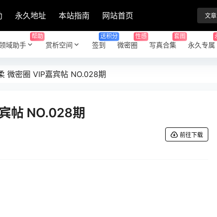
助
永久地址
本站指南
网站首页
文章
帮助
送积分
性感
套图
领域助手
赏析空间
签到
微密圈
写真合集
永久专属
 微密圈 VIP嘉宾帖 NO.028期
宾帖 NO.028期
前往下载