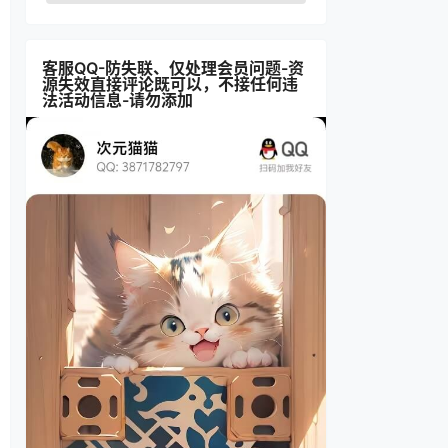
客服QQ-防失联、仅处理会员问题-资
源失效直接评论既可以，不接任何违
法活动信息-请勿添加