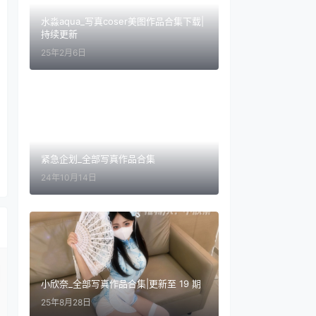
水淼aqua_写真coser美图作品合集下载|
持续更新
25年2月6日
紧急企划_全部写真作品合集
24年10月14日
小欣奈_全部写真作品合集|更新至 19 期
25年8月28日