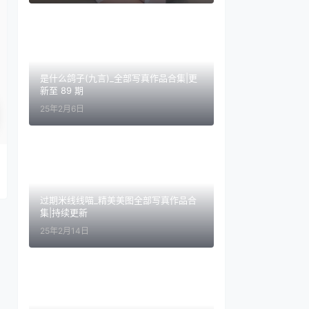
是什么鸽子(九言)_全部写真作品合集|更
新至 89 期
25年2月6日
过期米线线喵_精美美图全部写真作品合
集|持续更新
25年2月14日