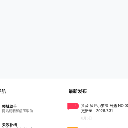
导航
最新发布
1
抖音 厌世小猫咪 岛遇 NO.0
领域助手
更新至：2026.7.31
网站说明和解压帮助
8月5日
失效补档