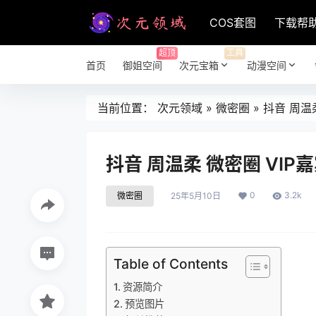
COS套图
下载帮
超顶
工具
首页
御姐空间
次元宝箱
动漫空间
当前位置：
次元领域
»
微密圈
»
抖音 周温柔
抖音 周温柔 微密圈 VIP嘉
0
3.2k
微密圈
25年5月10日
Table of Contents
资源简介
预览图片