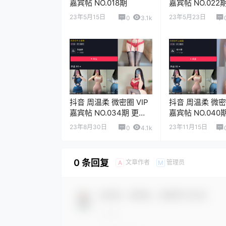
嘉宾帖 NO.018期
嘉宾帖 NO.022
至：2023.5.23
23年5月15日
23年5月23日
0
3.1k
抖音 周温柔 微密圈 VIP
抖音 周温柔 微密圈
嘉宾帖 NO.034期 更新
嘉宾帖 NO.040
至：2023.9.22
至：2023.11.13
23年8月30日
23年11月15日
0
4.1k
0 条回复
文章作者
管理员
A
M
欢迎您，新朋友，感谢参与互动！