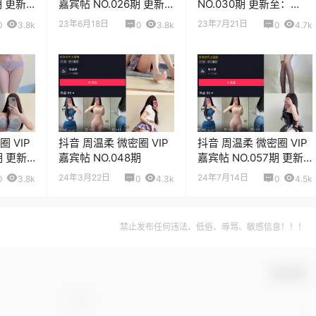
期 更新
嘉宾帖 NO.026期 更新
NO.030期 更新至：
至：2023.6.15
2023.7.21
23年6月18日
23年7月21日
0
3.8k
0
3.8k
0
4.7k
 VIP
抖音 周温柔 微密圈 VIP
抖音 周温柔 微密圈 VIP
期 更新
嘉宾帖 NO.048期
嘉宾帖 NO.057期 更新
至：2024.7.14
24年3月22日
24年7月14日
0
3.8k
0
4.3k
0
4.5k
禁止发布任何违法、低俗、辱骂、敏感信息！！！
确认修改