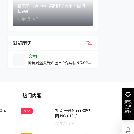
蠢沫沫_写真coser美图作品合集下载|持
续更新
25年2月14日
浏览历史
清空
[文章]
抖音周温柔微密圈VIP嘉宾帖NO.028
期
热门内容
解锁
会员
05期
抖音 美酱Nami 微密
TOP1
权限
圈 NO.012期
23年3月9日