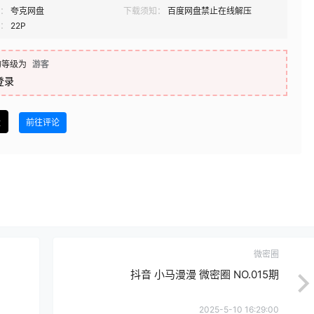
：
夸克网盘
下载须知：
百度网盘禁止在线解压
：
22P
的等级为
游客
登录
盘
前往评论
微密圈
抖音 小马漫漫 微密圈 NO.015期
2025-5-10 16:29:00