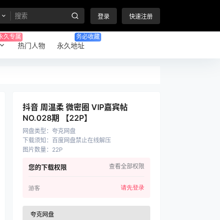
登录
快速注册
永久专属
务必收藏
热门人物
永久地址
抖音 周温柔 微密圈 VIP嘉宾帖
NO.028期 【22P】
网盘类型
：
夸克网盘
下载须知
：
百度网盘禁止在线解压
图片数量
：
22P
查看全部权限
您的下载权限
请先登录
游客
夸克网盘