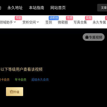
助
永久地址
本站指南
网站首页
文章
帮助
送积分
性感
套图
领域助手
赏析空间
签到
微密圈
写真合集
永久专属
专属视频
许以下等级用户查看该视频
月卡会员
年卡会员
超级永久会员
升级