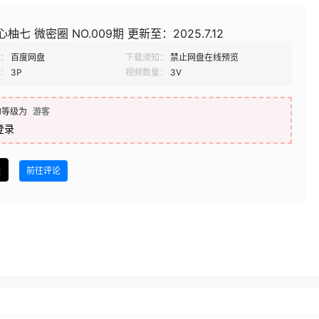
柚七 微密圈 NO.009期 更新至：2025.7.12
：
百度网盘
下载须知：
禁止网盘在线预览
：
3P
视频数量：
3V
的等级为
游客
登录
盘
前往评论