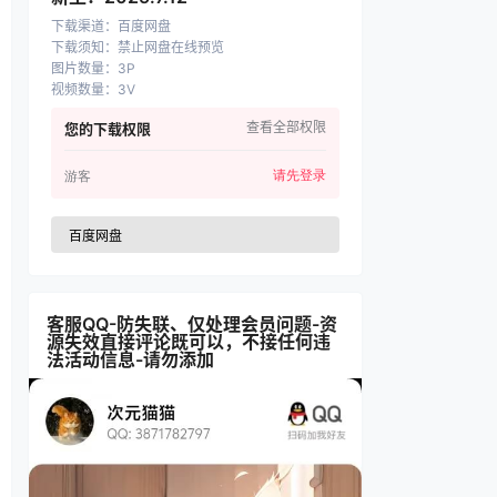
下载渠道
：
百度网盘
下载须知
：
禁止网盘在线预览
图片数量
：
3P
视频数量
：
3V
查看全部权限
您的下载权限
请先登录
游客
百度网盘
客服QQ-防失联、仅处理会员问题-资
源失效直接评论既可以，不接任何违
法活动信息-请勿添加