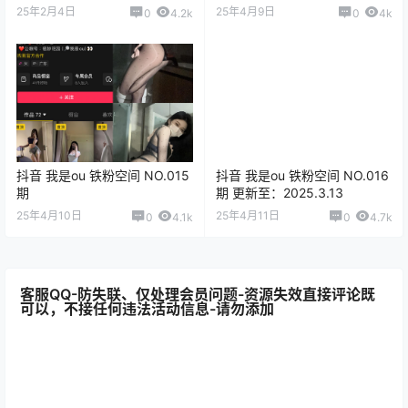
25年2月4日
25年4月9日
0
4.2k
0
4k
抖音 我是ou 铁粉空间 NO.015
抖音 我是ou 铁粉空间 NO.016
期
期 更新至：2025.3.13
25年4月10日
25年4月11日
0
4.1k
0
4.7k
客服QQ-防失联、仅处理会员问题-资源失效直接评论既
可以，不接任何违法活动信息-请勿添加