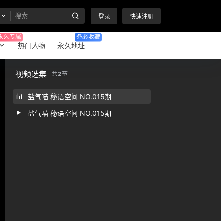
登录
快速注册
永久专属
务必收藏
热门人物
永久地址
视频选集
共
2
节
盐气喵 秘语空间 NO.015期
盐气喵 秘语空间 NO.015期