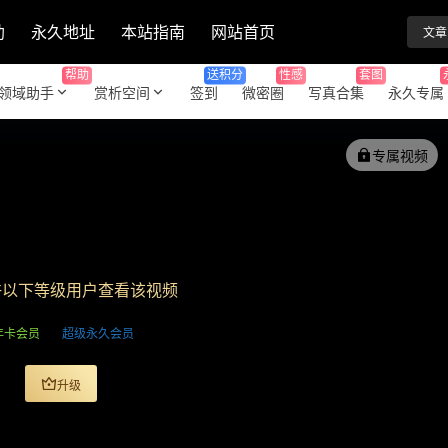
助
永久地址
本站指南
网站首页
文章
帮助
送积分
性感
套图
领域助手
赏析空间
签到
微密圈
写真合集
永久专属
专属视频
许以下等级用户查看该视频
年卡会员
超级永久会员
升级